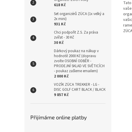
Tato
618 Kč
vaše
orga
Set organizérů ZÜCA (1x velký a
2x mini)
vaši
931 Kč
rame
ZÜCA!
Chci podpořit Z.S. Za práva
zvířat - 30 Kč
30 Kč
Dárkový poukaz na nákup v
hodnotě 2000 Kč (dopravu
zvolte OSOBNÍ ODBĚR -
PRODEJNÍ SKLAD VE SVĚTICÍCH
- poukaz zašleme emailem)
2 000 Kč
VOZÍK ZÜCA TREKKER - LG -
DISC GOLF CART BLACK / BLACK
9 857 Kč
Přijímáme online platby