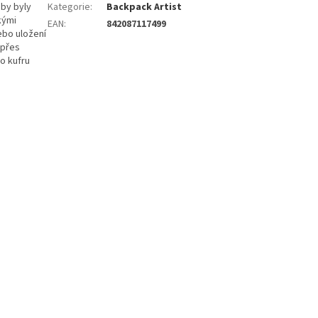
aby byly
Kategorie
:
Backpack Artist
kými
EAN
:
842087117499
ebo uložení
 přes
o kufru