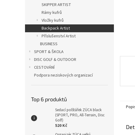
n
SKIPPER ARTIST
e
Rámy kufrů
l
Vložky kufrů
Backpack Artist
Příslušenství Artist
BUSINESS
SPORT & ŠKOLA
DISC GOLF & OUTDOOR
CESTOVÁNÍ
Podpora neziskových organizací
Top 6 produktů
Popi
Sedací polštářek ZÜCA black
(SPORT, PRO, All-Terrain, Disc
Golf)
520 Kč
Det
Organizér ZÜCA velký