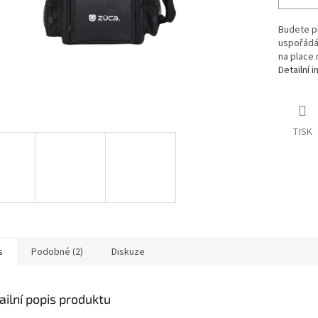
Budete př
uspořádá
na place 
Detailní 
TISK
s
Podobné (2)
Diskuze
ailní popis produktu