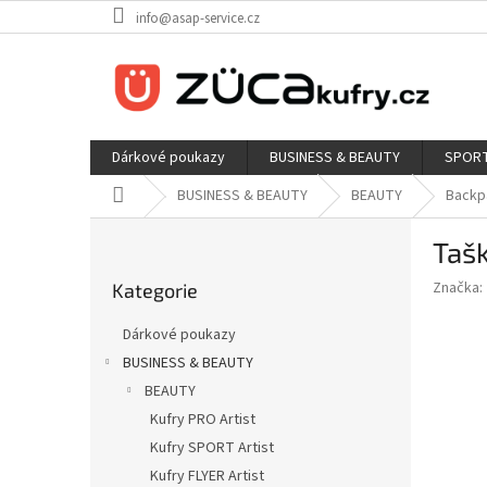
Přejít
info@asap-service.cz
na
obsah
Dárkové poukazy
BUSINESS & BEAUTY
SPORT
Domů
BUSINESS & BEAUTY
BEAUTY
Backpa
P
Taš
o
Přeskočit
s
Značka:
Kategorie
kategorie
t
r
Dárkové poukazy
a
BUSINESS & BEAUTY
n
BEAUTY
n
í
Kufry PRO Artist
p
Kufry SPORT Artist
a
Kufry FLYER Artist