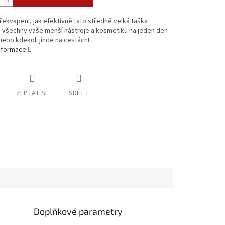
ekvapeni, jak efektivně tato středně velká taška
 všechny vaše menší nástroje a kosmetiku na jeden den
nebo kdekoli jinde na cestách!
informace
ZEPTAT SE
SDÍLET
Doplňkové parametry