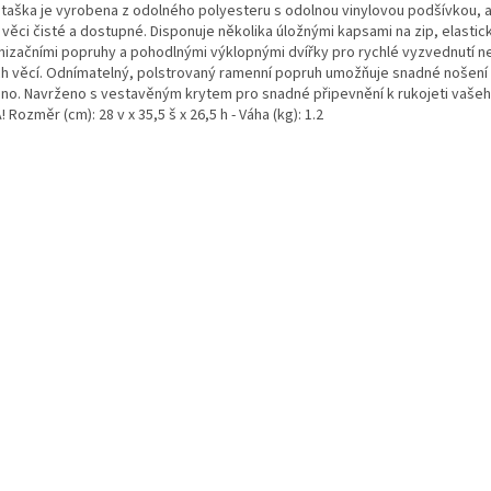
 taška je vyrobena z odolného polyesteru s odolnou vinylovou podšívkou, 
 věci čisté a dostupné. Disponuje několika úložnými kapsami na zip, elastic
nizačními popruhy a pohodlnými výklopnými dvířky pro rychlé vyzvednutí n
ch věcí. Odnímatelný, polstrovaný ramenní popruh umožňuje snadné nošení
no. Navrženo s vestavěným krytem pro snadné připevnění k rukojeti vašeh
 Rozměr (cm): 28 v x 35,5 š x 26,5 h - Váha (kg): 1.2