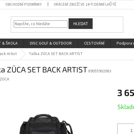
OBCHODNÍ PODMÍNKY
VRÁCENÍ ZBOŽÍ VE 14-TI DENNÍ LHŮTĚ
HLEDAT
 & ŠKOLA
DISC GOLF & OUTDOOR
CESTOVÁNÍ
Podpora 
ck Artist
Taška ZÜCA SET BACK ARTIST
ka ZÜCA SET BACK ARTIST
89055902083
ZÜCA
3 65
Měrná
Skla
cena: