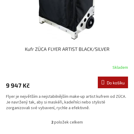
Kufr ZÜCA FLYER ARTIST BLACK/SILVER
Skladem
Do košíku
9 947 Kč
Flyer je největším a nejstabilnějším make-up artist kufrem od ZÜCA.
Je navržený tak, aby si maskéři, kadeřníci nebo stylisté
zorganizovali své vybavení, rychle a efektivně.
2
položek celkem
O
v