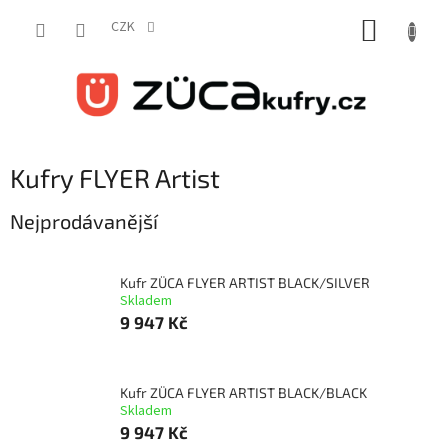
Přejít
NÁKUP
na
CZK
obsah
KOŠÍK
Kufry FLYER Artist
Nejprodávanější
Kufr ZÜCA FLYER ARTIST BLACK/SILVER
Skladem
9 947 Kč
Kufr ZÜCA FLYER ARTIST BLACK/BLACK
Skladem
9 947 Kč