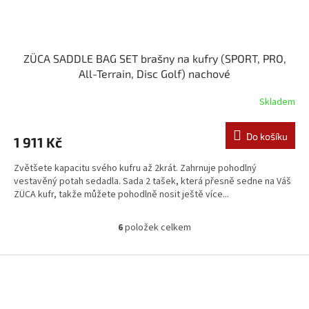
ZÜCA SADDLE BAG SET brašny na kufry (SPORT, PRO,
All-Terrain, Disc Golf) nachové
Skladem
Do košíku
1 911 Kč
Zvětšete kapacitu svého kufru až 2krát. Zahrnuje pohodlný
vestavěný potah sedadla. Sada 2 tašek, která přesně sedne na Váš
ZÜCA kufr, takže můžete pohodlně nosit ještě více...
6
položek celkem
O
v
l
Z
á
á
d
p
a
a