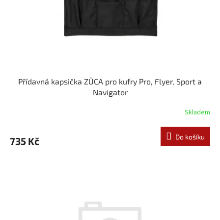
d
u
k
t
ů
Přídavná kapsička ZÜCA pro kufry Pro, Flyer, Sport a
Navigator
Skladem
Do košíku
735 Kč