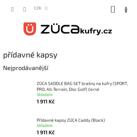
Přejít
NÁKUP
na
CZK
obsah
KOŠÍK
přídavné kapsy
Nejprodávanější
ZÜCA SADDLE BAG SET brašny na kufry (SPORT,
PRO, All-Terrain, Disc Golf) černé
Skladem
1 911 Kč
Přídavné kapsy ZÜCA Caddy (Black)
Skladem
1 911 Kč