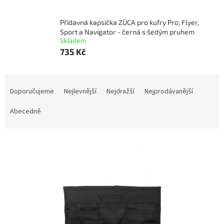
Přídavná kapsička ZÜCA pro kufry Pro, Flyer,
Sport a Navigator - černá s šedým pruhem
Skladem
735 Kč
Ř
a
Doporučujeme
Nejlevnější
Nejdražší
Nejprodávanější
z
e
Abecedně
n
í
V
p
ý
r
p
o
i
d
s
u
p
k
r
t
o
ů