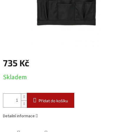
735 Kč
Měrná
Skladem
cena:
Přidat do košíku
Detailní informace