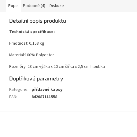
Popis
Podobné (4)
Diskuze
Detailní popis produktu
Technická specifikace:
Hmotnost: 0,158 kg
Materiál:100% Polyester
Rozměry: 28 cm výška x 20 cm šířka x 2,5 cm hloubka
Doplňkové parametry
Kategorie
:
přídavné kapsy
EAN
:
842087111558
Z
á
p
a