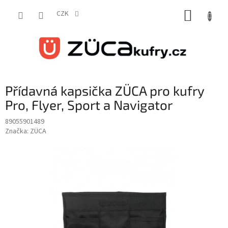
Přejít
NÁKUP
na
CZK
obsah
KOŠÍK
Přídavná kapsička ZÜCA pro kufry
Pro, Flyer, Sport a Navigator
89055901489
Značka:
ZÜCA