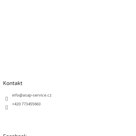
t
í
Kontakt
info
@
asap-service.cz
+420 773455663