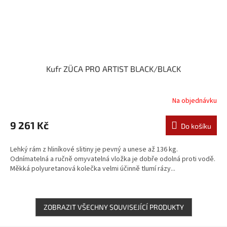
Kufr ZÜCA PRO ARTIST BLACK/BLACK
Na objednávku
9 261 Kč
Do košíku
Lehký rám z hliníkové slitiny je pevný a unese až 136 kg.
Odnímatelná a ručně omyvatelná vložka je dobře odolná proti vodě.
Měkká polyuretanová kolečka velmi účinně tlumí rázy...
ZOBRAZIT VŠECHNY SOUVISEJÍCÍ PRODUKTY