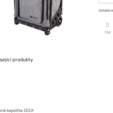
Detailní 
TISK
sející produkty
vná kapsička ZÜCA