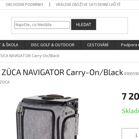
OBCHODNÍ PODMÍNKY
VRÁCENÍ ZBOŽÍ VE 14-TI DENNÍ LHŮTĚ
HLEDAT
 & ŠKOLA
DISC GOLF & OUTDOOR
CESTOVÁNÍ
Podpora 
 ZÜCA NAVIGATOR Carry-On/Black
r ZÜCA NAVIGATOR Carry-On/Black
890559
ZÜCA
7 2
Měrná
Skla
cena: