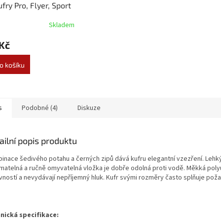
ufry Pro, Flyer, Sport
igator
Skladem
Kč
o košíku
s
Podobné (4)
Diskuze
ailní popis produktu
inace šedivého potahu a černých zipů dává kufru elegantní vzezření. Lehký r
matelná a ručně omyvatelná vložka je dobře odolná proti vodě. Měkká polyu
vností a nevydávají nepříjemný hluk. Kufr svými rozměry často splňuje poža
nická specifikace: