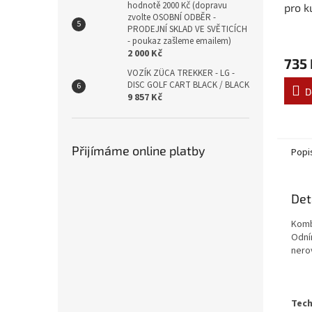
hodnotě 2000 Kč (dopravu
pro k
zvolte OSOBNÍ ODBĚR -
a Nav
PRODEJNÍ SKLAD VE SVĚTICÍCH
- poukaz zašleme emailem)
2 000 Kč
735 
VOZÍK ZÜCA TREKKER - LG -
DISC GOLF CART BLACK / BLACK
D
9 857 Kč
Přijímáme online platby
Popi
Det
Komb
Odní
nero
Tech