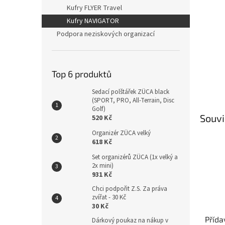
n
Kufry FLYER Travel
e
Kufry NAVIGATOR
l
Podpora neziskových organizací
Top 6 produktů
Sedací polštářek ZÜCA black
(SPORT, PRO, All-Terrain, Disc
Golf)
Souvi
520 Kč
Organizér ZÜCA velký
618 Kč
Set organizérů ZÜCA (1x velký a
2x mini)
931 Kč
Chci podpořit Z.S. Za práva
zvířat - 30 Kč
30 Kč
Přída
Dárkový poukaz na nákup v