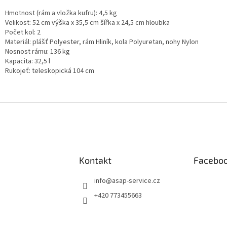
Hmotnost (rám a vložka kufru): 4,5 kg
Velikost: 52 cm výška x 35,5 cm šířka x 24,5 cm hloubka
Počet kol: 2
Materiál: plášť Polyester, rám Hliník, kola Polyuretan, nohy Nylon
Nosnost rámu: 136 kg
Kapacita: 32,5 l
Rukojeť: teleskopická 104 cm
Kontakt
Facebo
info
@
asap-service.cz
+420 773455663