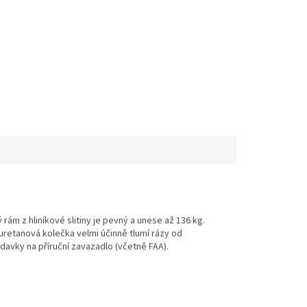
ám z hliníkové slitiny je pevný a unese až 136 kg.
retanová kolečka velmi účinně tlumí rázy od
davky na příruční zavazadlo (včetně FAA).