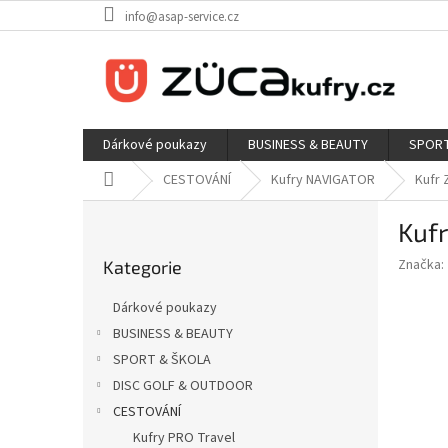
Přejít
info@asap-service.cz
na
obsah
Dárkové poukazy
BUSINESS & BEAUTY
SPORT
Domů
CESTOVÁNÍ
Kufry NAVIGATOR
Kufr
P
Kuf
o
Přeskočit
s
Značka:
Kategorie
kategorie
t
r
Dárkové poukazy
a
BUSINESS & BEAUTY
n
SPORT & ŠKOLA
n
í
DISC GOLF & OUTDOOR
p
CESTOVÁNÍ
a
Kufry PRO Travel