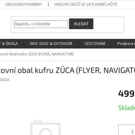
OBCHODNÍ PODMÍNKY
VRÁCENÍ ZBOŽÍ VE 14-TI DENNÍ LHŮTĚ
HLEDAT
 & ŠKOLA
DISC GOLF & OUTDOOR
CESTOVÁNÍ
Podpora 
ovní obal kufru ZÜCA (FLYER, NAVIGATOR)
ovní obal kufru ZÜCA (FLYER, NAVIGAT
ZÜCA
499
Měrná
Skla
cena: