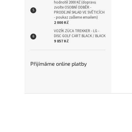
hodnotě 2000 Kč (dopravu
zvolte OSOBNÍ ODBĚR -
PRODEJNÍ SKLAD VE SVĚTICÍCH
- poukaz zašleme emailem)
2 000 Kč
VOZÍK ZÜCA TREKKER - LG -
DISC GOLF CART BLACK / BLACK
9 857 Kč
Přijímáme online platby
Z
á
p
a
t
í