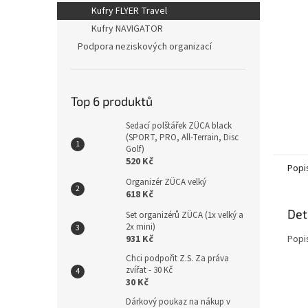
n
Kufry FLYER Travel
e
Kufry NAVIGATOR
l
Podpora neziskových organizací
Top 6 produktů
Sedací polštářek ZÜCA black
(SPORT, PRO, All-Terrain, Disc
Golf)
520 Kč
Popi
Organizér ZÜCA velký
618 Kč
Det
Set organizérů ZÜCA (1x velký a
2x mini)
Popi
931 Kč
Chci podpořit Z.S. Za práva
zvířat - 30 Kč
30 Kč
Dárkový poukaz na nákup v