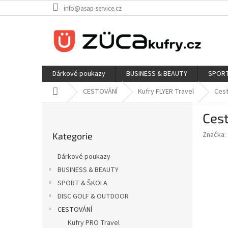
Přejít
info@asap-service.cz
na
obsah
Dárkové poukazy
BUSINESS & BEAUTY
SPORT
Domů
CESTOVÁNÍ
Kufry FLYER Travel
Cest
P
Cest
o
Přeskočit
s
Značka:
Kategorie
kategorie
t
r
Dárkové poukazy
a
BUSINESS & BEAUTY
n
SPORT & ŠKOLA
n
í
DISC GOLF & OUTDOOR
p
CESTOVÁNÍ
a
Kufry PRO Travel