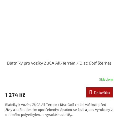
Blatníky pro vozíky ZÜCA All-Terrain / Disc Golf (černé)
Skladem
Do košíku
1 274 Kč
Blatníky k vozíku ZÜCA All-Terrain / Disc Golf chrání váš kufr před
živly a každodenním opotřebením. Snadno se čistí a jsou vyrobeny z
odolného polyethylenu o vysoké hustotě,...