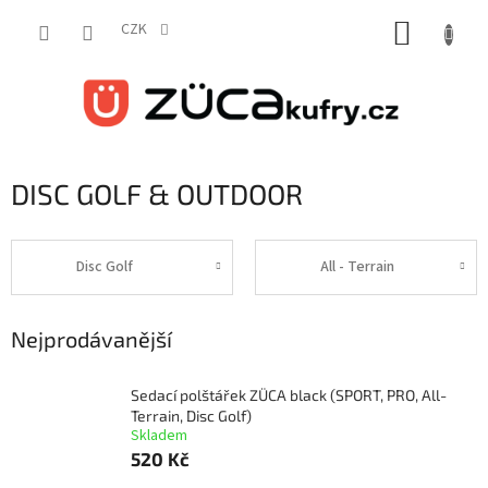
Přejít
NÁKUP
na
CZK
obsah
KOŠÍK
DISC GOLF & OUTDOOR
Disc Golf
All - Terrain
Nejprodávanější
Sedací polštářek ZÜCA black (SPORT, PRO, All-
Terrain, Disc Golf)
Skladem
520 Kč