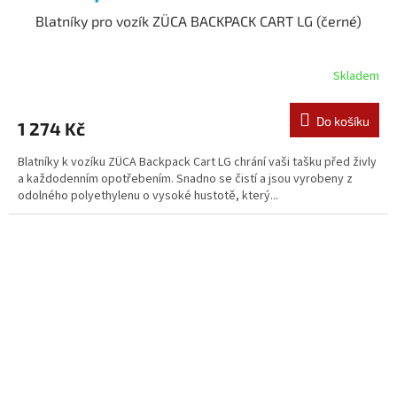
Blatníky pro vozík ZÜCA BACKPACK CART LG (černé)
Skladem
Do košíku
1 274 Kč
Blatníky k vozíku ZÜCA Backpack Cart LG chrání vaši tašku před živly
a každodenním opotřebením. Snadno se čistí a jsou vyrobeny z
odolného polyethylenu o vysoké hustotě, který...