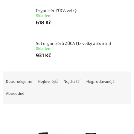
Organizér ZÜCA velký
Skladem
618 Kč
Set organizérů ZÜCA (1x velký a 2x mini)
Skladem
931 Kč
Ř
a
Doporučujeme
Nejlevnější
Nejdražší
Nejprodávanější
z
e
Abecedně
n
í
V
p
ý
r
p
o
i
d