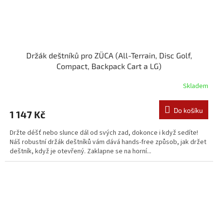
Držák deštníků pro ZÜCA (All-Terrain, Disc Golf,
Compact, Backpack Cart a LG)
Skladem
Do košíku
1 147 Kč
Držte déšť nebo slunce dál od svých zad, dokonce i když sedíte!
Náš robustní držák deštníků vám dává hands-free způsob, jak držet
deštník, když je otevřený. Zaklapne se na horní...