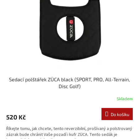
s
u
p
k
r
t
o
ů
d
u
k
t
ů
Sedací polštářek ZÜCA black (SPORT, PRO, All-Terrain,
Disc Golf)
Skladem
Do košíku
520 Kč
Říkejte tomu, jak chcete, tento reverzibilní, prošívaný a polstrovaný
zázrak bude chránit Vaše pozadí i kufr ZÜCA. Tento sedák je