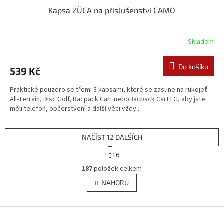
Kapsa ZÜCA na příslušenství CAMO
Skladem
Do košíku
539 Kč
Praktické pouzdro se třemi 3 kapsami, které se zasune na rukojeť
All-Terrain, Disc Golf, Bacpack Cart neboBacpack Cart LG, aby jste
měli telefon, občerstvení a další věci vždy...
NAČÍST 12 DALŠÍCH
S
1
16
t
O
r
187
položek celkem
v
á
l
NAHORU
n
á
k
d
o
v
Z
a
á
c
á