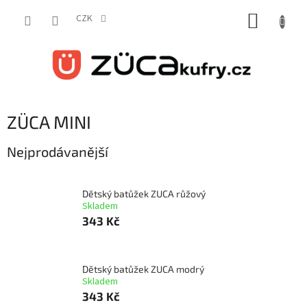
Přejít
NÁKUP
na
CZK
obsah
KOŠÍK
ZÜCA MINI
Nejprodávanější
Dětský batůžek ZUCA růžový
Skladem
343 Kč
Dětský batůžek ZUCA modrý
Skladem
343 Kč