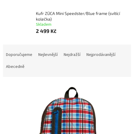
Kufr ZÜCA Mini Speedster/Blue frame (svítící
kolečka)
Skladem
2 499 Kč
Ř
a
Doporučujeme
Nejlevnější
Nejdražší
Nejprodávanější
z
e
Abecedně
n
í
V
p
ý
r
p
o
i
d
s
u
p
k
r
t
o
ů