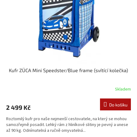
Kufr ZÜCA Mini Speedster/Blue frame (svítící kolečka)
Skladem
Do košíku
2 499 Kč
Roztomilý kufr pro naše nejmenší cestovatele, na který se mohou
samozřejmě posadit. Lehký rám z hliníkové slitiny je pevný a unese
až 90 kg. Odnímatelná a ručně omyvatelná...