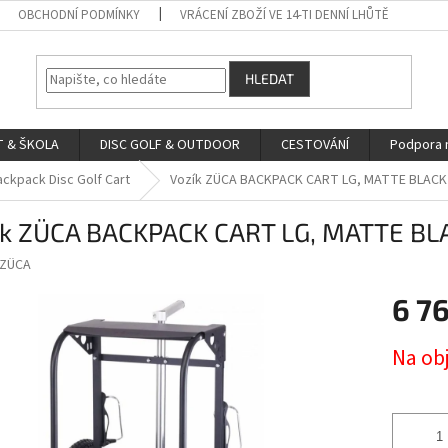
OBCHODNÍ PODMÍNKY
VRÁCENÍ ZBOŽÍ VE 14-TI DENNÍ LHŮTĚ
HLEDAT
 & ŠKOLA
DISC GOLF & OUTDOOR
CESTOVÁNÍ
Podpora 
ackpack Disc Golf Cart
Vozík ZÜCA BACKPACK CART LG, MATTE BLACK
ík ZÜCA BACKPACK CART LG, MATTE BL
ZÜCA
6 7
Měrná
Na ob
cena: