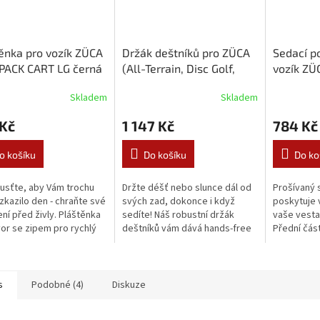
ěnka pro vozík ZÜCA
Držák deštníků pro ZÜCA
Sedací p
PACK CART LG černá
(All-Terrain, Disc Golf,
vozík ZÜ
Compact, Backpack Cart a
LG
Skladem
Skladem
LG)
 Kč
1 147 Kč
784 Kč
o košíku
Do košíku
Do ko
sťte, aby Vám trochu
Držte déšť nebo slunce dál od
Prošívaný 
zkazilo den - chraňte své
svých zad, dokonce i když
poskytuje v
ní před živly. Pláštěnka
sedíte! Náš robustní držák
vaše vesta
or se zipem pro rychlý
deštníků vám dává hands-free
Přední čás
p k obsahu.Kompatibilní
způsob, jak držet deštník, když
přes horní 
 s ZÜCA BACKPACK
je otevřený. Zaklapne se na
prát v ruc
.
horní...
s ZÜCA...
s
Podobné (4)
Diskuze