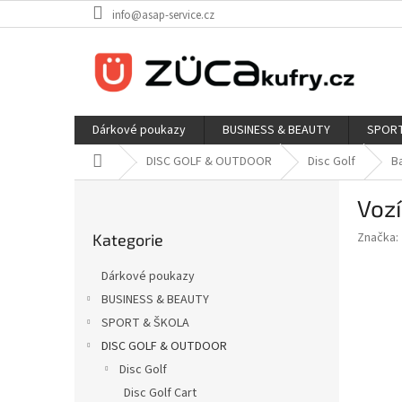
Přejít
info@asap-service.cz
na
obsah
Dárkové poukazy
BUSINESS & BEAUTY
SPORT
Domů
DISC GOLF & OUTDOOR
Disc Golf
B
P
Voz
o
Přeskočit
s
Značka:
Kategorie
kategorie
t
r
Dárkové poukazy
a
BUSINESS & BEAUTY
n
SPORT & ŠKOLA
n
í
DISC GOLF & OUTDOOR
p
Disc Golf
a
Disc Golf Cart