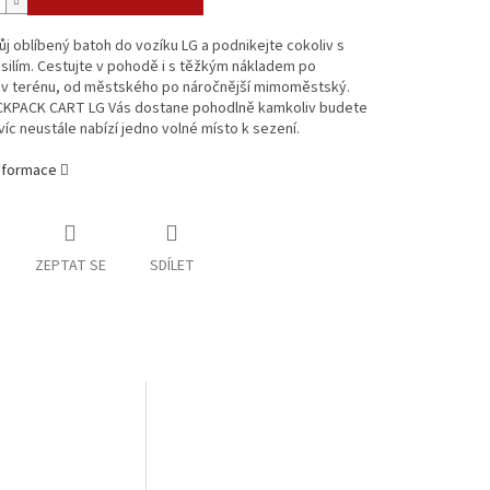
ůj oblíbený batoh do vozíku LG a podnikejte cokoliv s
ilím. Cestujte v pohodě i s těžkým nákladem po
iv terénu, od městského po náročnější mimoměstský.
KPACK CART LG Vás dostane pohodlně kamkoliv budete
avíc neustále nabízí jedno volné místo k sezení.
informace
ZEPTAT SE
SDÍLET