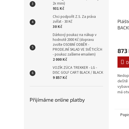
2x mini)
931 Kč
Chci podpořit Z.S. Za práva
Plášt
zvířat - 30 Kč
30 Kč
BACK
Dárkový poukaz na nákup v
hodnotě 2000 Kč (dopravu
zvolte OSOBNÍ ODBĚR -
PRODEJNÍ SKLAD VE SVĚTICÍCH
873
- poukaz zašleme emailem)
2 000 Kč
D
VOZÍK ZÜCA TREKKER - LG -
DISC GOLF CART BLACK / BLACK
Nedopu
9 857 Kč
deště 
vybave
má otv
přístu
Přijímáme online platby
POUZE
CART..
Popi