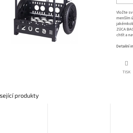
Vložte sv
menším ús
jakémkol
ZÜCA BAC
chtít a n
Detailní 
TISK
sející produkty