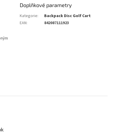
Doplňkové parametry
Kategorie
:
Backpack Disc Golf Cart
EAN
:
842087111923
řeným
ok