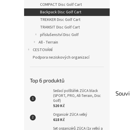
n
COMPACT Disc Golf Cart
e
Backpack Disc Golf Cart
l
TREKKER Disc Golf Cart
TRANSIT Disc Golf Cart
příslušenství Disc Golf
All - Terrain
CESTOVÁNÍ
Podpora neziskových organizací
Top 6 produktů
Sedací polštářek ZÜCA black
Souvi
(SPORT, PRO, All-Terrain, Disc
Golf)
520 Kč
Organizér ZÜCA velký
618 Kč
Set organizérů ZÜCA (1x velký a