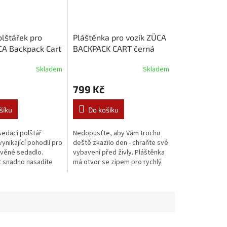
olštářek pro
Pláštěnka pro vozík ZÜCA
CA Backpack Cart
BACKPACK CART černá
Skladem
Skladem
799 Kč
šíku
Do košíku
sedací polštář
Nedopusťte, aby Vám trochu
ynikající pohodlí pro
deště zkazilo den - chraňte své
věné sedadlo.
vybavení před živly. Pláštěnka
t snadno nasadíte
má otvor se zipem pro rychlý
část sedadla. Lze
přístup k obsahu.Kompatibilní
e.Kompatibilní pouze
POUZE s ZÜCA BACKPACK...