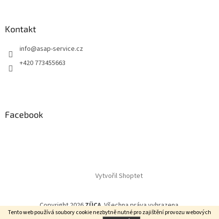
Kontakt
info
@
asap-service.cz
+420 773455663
Facebook
Vytvořil Shoptet
Copyright 2026
ZÜCA
. Všechna práva vyhrazena.
Tento web používá soubory cookie
nezbytně nutné pro zajištění provozu webových