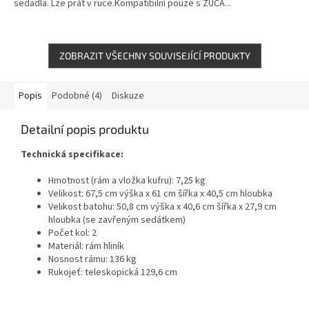
sedadla. Lze prát v ruce.Kompatibilní pouze s ZÜCA...
ZOBRAZIT VŠECHNY SOUVISEJÍCÍ PRODUKTY
Popis
Podobné (4)
Diskuze
Detailní popis produktu
Technická specifikace:
Hmotnost (rám a vložka kufru): 7,25 kg
Velikost: 67,5 cm výška x 61 cm šířka x 40,5 cm hloubka
Velikost batohu: 50,8 cm výška x 40,6 cm šířka x 27,9 cm
hloubka (se zavřeným sedátkem)
Počet kol: 2
Materiál: rám hliník
Nosnost rámu: 136 kg
Rukojeť: teleskopická 129,6 cm