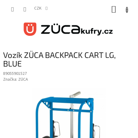
Přejít
NÁKUP
na
CZK
obsah
KOŠÍK
Vozík ZÜCA BACKPACK CART LG,
BLUE
89055901527
Značka:
ZÜCA