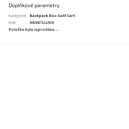
Doplňkové parametry
Kategorie
:
Backpack Disc Golf Cart
EAN
:
842087111930
Položka byla vyprodána…
Z
á
p
a
t
í