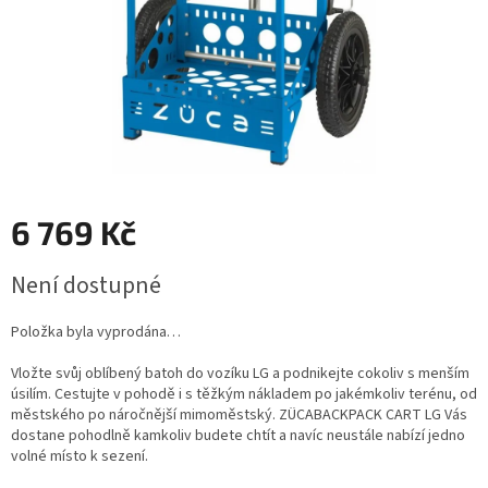
6 769 Kč
Měrná
Není dostupné
cena:
Položka byla vyprodána…
Vložte svůj oblíbený batoh do vozíku LG a podnikejte cokoliv s menším
úsilím. Cestujte v pohodě i s těžkým nákladem po jakémkoliv terénu, od
městského po náročnější mimoměstský. ZÜCABACKPACK CART LG Vás
dostane pohodlně kamkoliv budete chtít a navíc neustále nabízí jedno
volné místo k sezení.