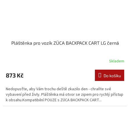
Pláštěnka pro vozík ZÜCA BACKPACK CART LG černá
Skladem
873 Kč
Do košíku
Nedopusťte, aby Vám trochu deště zkazilo den - chraňte své
vybavení před živly. Pláštěnka má otvor se zipem pro rychlý přístup
k obsahu.Kompatibilní POUZE s ZÜCA BACKPACK CART...