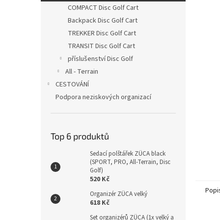
n
COMPACT Disc Golf Cart
e
Backpack Disc Golf Cart
l
TREKKER Disc Golf Cart
TRANSIT Disc Golf Cart
příslušenství Disc Golf
All - Terrain
CESTOVÁNÍ
Podpora neziskových organizací
Top 6 produktů
Sedací polštářek ZÜCA black
(SPORT, PRO, All-Terrain, Disc
Golf)
520 Kč
Popi
Organizér ZÜCA velký
618 Kč
Set organizérů ZÜCA (1x velký a