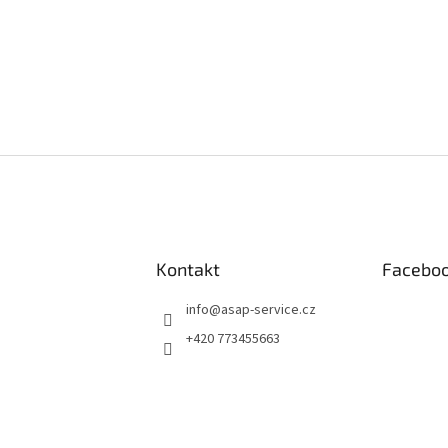
vní, kdo napíše příspěvek k této položce.
AT KOMENTÁŘ
Kontakt
Facebo
info
@
asap-service.cz
+420 773455663