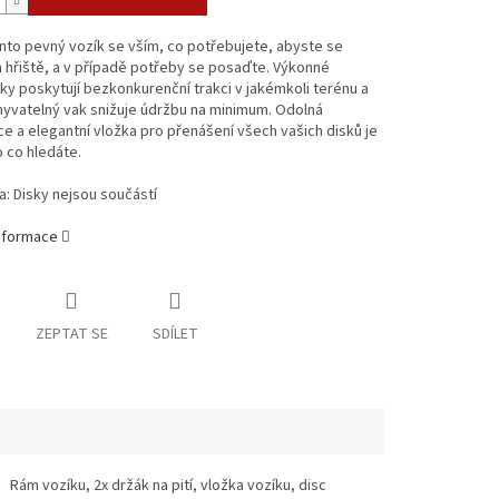
nto pevný vozík se vším, co potřebujete, abyste se
a hřiště, a v případě potřeby se posaďte. Výkonné
y poskytují bezkonkurenční trakci v jakémkoli terénu a
yvatelný vak snižuje údržbu na minimum. Odolná
e a elegantní vložka pro přenášení všech vašich disků je
 co hledáte.
: Disky nejsou součástí
informace
ZEPTAT SE
SDÍLET
Rám vozíku, 2x držák na pití, vložka vozíku, disc