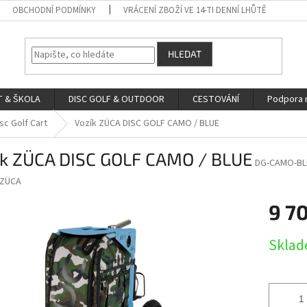
OBCHODNÍ PODMÍNKY
VRÁCENÍ ZBOŽÍ VE 14-TI DENNÍ LHŮTĚ
HLEDAT
 & ŠKOLA
DISC GOLF & OUTDOOR
CESTOVÁNÍ
Podpora 
sc Golf Cart
Vozík ZÜCA DISC GOLF CAMO / BLUE
ík ZÜCA DISC GOLF CAMO / BLUE
DG-CAMO-BL
ZÜCA
9 7
Měrná
Skla
cena: