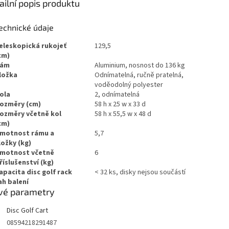
ailní popis produktu
echnické údaje
eleskopická rukojeť
129,5
cm)
ám
Aluminium, nosnost do 136 kg
ložka
Odnímatelná, ručně pratelná,
voděodolný polyester
ola
2, odnímatelná
ozměry (cm)
58 h x 25 w x 33 d
ozměry včetně kol
58 h x 55,5 w x 48 d
cm)
motnost rámu a
5,7
ložky (kg)
motnost včetně
6
říslušenství (kg)
apacita disc golf rack
< 32 ks, disky nejsou součástí
h balení
vé parametry
Disc Golf Cart
08594218291487