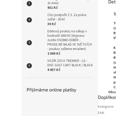
Det
2x mini)
931 Kč
T
Chci podpořit Z.S. Za práva
zvířat - 30 Kč
T
30 Kč
(
Dárkový poukaz na nákup v
R
hodnotě 2000 Kč (dopravu
V
zvolte OSOBNÍ ODBĚR -
PRODEJNÍ SKLAD VE SVĚTICÍCH
K
- poukaz zašleme emailem)
R
2 000 Kč
R
VOZÍK ZÜCA TREKKER - LG -
(
DISC GOLF CART BLACK / BLACK
H
9 857 Kč
v
H
p
C
Přijímáme online platby
Obsa
Doplňko
Kategorie
:
EAN
: