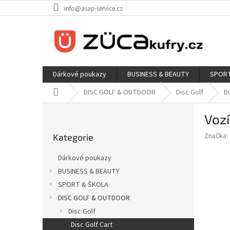
Přejít
info@asap-service.cz
na
obsah
Dárkové poukazy
BUSINESS & BEAUTY
SPORT
Domů
DISC GOLF & OUTDOOR
Disc Golf
Di
P
Voz
o
Přeskočit
s
Značka:
Kategorie
kategorie
t
r
Dárkové poukazy
a
BUSINESS & BEAUTY
n
SPORT & ŠKOLA
n
í
DISC GOLF & OUTDOOR
p
Disc Golf
a
Disc Golf Cart