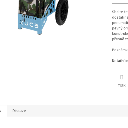
Sbalte te
dostali n
pneumatik
pevný om
konstrukc
přesně to
Poznámka
Detailní 
TISK
s
Diskuze