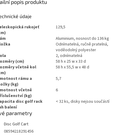
ailní popis produktu
echnické údaje
eleskopická rukojeť
129,5
cm)
ám
Aluminium, nosnost do 136 kg
ložka
Odnímatelná, ručně pratelná,
voděodolný polyester
ola
2, odnímatelná
ozměry (cm)
58 h x 25 w x 33 d
ozměry včetně kol
58 h x 55,5 w x 48 d
cm)
motnost rámu a
5,7
ložky (kg)
motnost včetně
6
říslušenství (kg)
apacita disc golf rack
< 32 ks, disky nejsou součástí
h balení
vé parametry
Disc Golf Cart
08594218291456