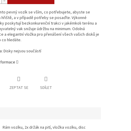
nto pevný vozík se vším, co potřebujete, abyste se
a hřiště, a v případě potřeby se posaďte. Výkonné
y poskytují bezkonkurenční trakci v jakémkoli terénu a
yvatelný vak snižuje údržbu na minimum. Odolná
e a elegantní vložka pro přenášení všech vašich disků je
 co hledáte.
: Disky nejsou součástí
informace
ZEPTAT SE
SDÍLET
Rám vozíku, 2x držák na pití, vložka vozíku, disc