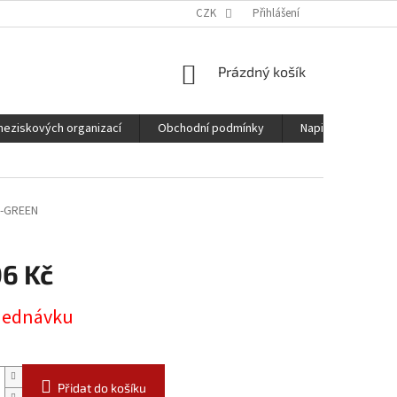
CZK
Přihlášení
NÁKUPNÍ
Prázdný košík
KOŠÍK
neziskových organizací
Obchodní podmínky
Napište nám
-GREEN
06 Kč
jednávku
Přidat do košíku