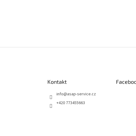
vní, kdo napíše příspěvek k této položce.
AT KOMENTÁŘ
Kontakt
Facebo
info
@
asap-service.cz
+420 773455663