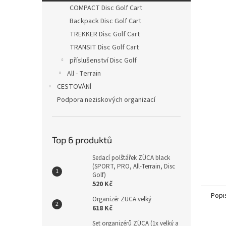
n
COMPACT Disc Golf Cart
e
Backpack Disc Golf Cart
l
TREKKER Disc Golf Cart
TRANSIT Disc Golf Cart
příslušenství Disc Golf
All - Terrain
CESTOVÁNÍ
Podpora neziskových organizací
Top 6 produktů
Sedací polštářek ZÜCA black
(SPORT, PRO, All-Terrain, Disc
Golf)
520 Kč
Popi
Organizér ZÜCA velký
618 Kč
Set organizérů ZÜCA (1x velký a