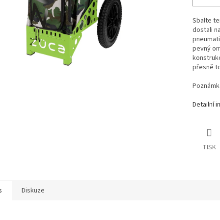
Sbalte te
dostali n
pneumatik
pevný om
konstrukc
přesně to
Poznámka
Detailní 
TISK
s
Diskuze