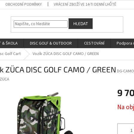
OBCHODNÍ PODMÍNKY
VRÁCENÍ ZBOŽÍ VE 14-TI DENNÍ LHŮTĚ
HLEDAT
 & ŠKOLA
DISC GOLF & OUTDOOR
CESTOVÁNÍ
Podpora 
sc Golf Cart
Vozík ZÜCA DISC GOLF CAMO / GREEN
ík ZÜCA DISC GOLF CAMO / GREEN
DG-CAMO
ZÜCA
9 7
Měrná
Na ob
cena: