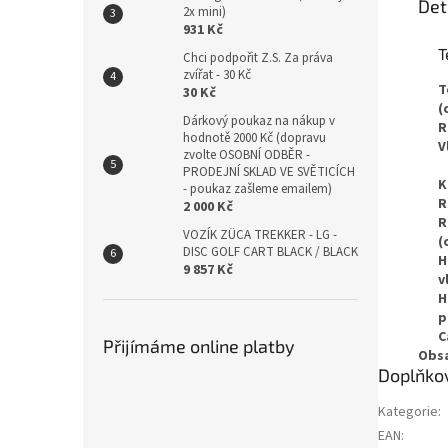
Det
2x mini)
931 Kč
T
Chci podpořit Z.S. Za práva
zvířat - 30 Kč
T
30 Kč
(
Dárkový poukaz na nákup v
R
hodnotě 2000 Kč (dopravu
V
zvolte OSOBNÍ ODBĚR -
PRODEJNÍ SKLAD VE SVĚTICÍCH
K
- poukaz zašleme emailem)
R
2 000 Kč
R
VOZÍK ZÜCA TREKKER - LG -
(
DISC GOLF CART BLACK / BLACK
H
9 857 Kč
v
H
p
C
Přijímáme online platby
Obsa
Doplňko
Kategorie
:
EAN
: