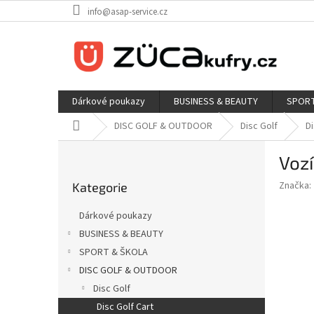
Přejít
info@asap-service.cz
na
obsah
Dárkové poukazy
BUSINESS & BEAUTY
SPORT
Domů
DISC GOLF & OUTDOOR
Disc Golf
Di
P
Voz
o
Přeskočit
s
Značka:
Kategorie
kategorie
t
r
Dárkové poukazy
a
BUSINESS & BEAUTY
n
SPORT & ŠKOLA
n
í
DISC GOLF & OUTDOOR
p
Disc Golf
a
Disc Golf Cart