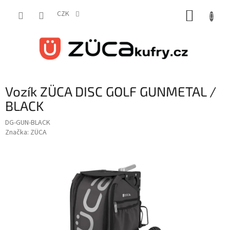
Přejít
NÁKUP
na
CZK
obsah
KOŠÍK
Vozík ZÜCA DISC GOLF GUNMETAL /
BLACK
DG-GUN-BLACK
Značka:
ZÜCA