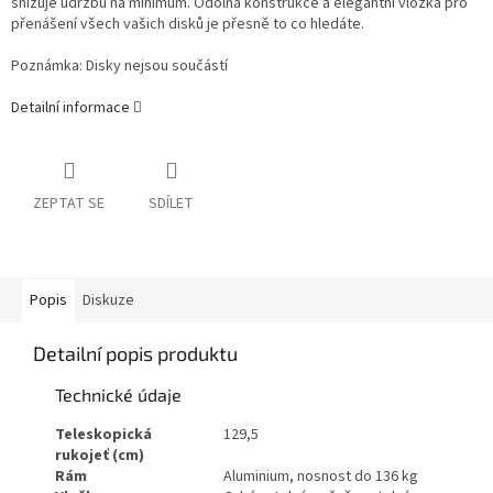
snižuje údržbu na minimum. Odolná konstrukce a elegantní vložka pro
přenášení všech vašich disků je přesně to co hledáte.
Poznámka: Disky nejsou součástí
Detailní informace
ZEPTAT SE
SDÍLET
Popis
Diskuze
Detailní popis produktu
Technické údaje
Teleskopická
129,5
rukojeť (cm)
Rám
Aluminium, nosnost do 136 kg