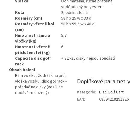
Vložka
Odnímatelná, ručně pratelná,
voděodolný polyester
Kola
2, odnímatelná
Rozměry (cm)
58 h x 25 w x 33 d
Rozměry včetně kol
58 h x 55,5 w x 48 d
(cm)
Hmotnost rámu a
5,7
vložky (kg)
Hmotnost včetně
6
příslušenství (kg)
Capacita disc golf
< 32 ks, disky nejsou součástí
rack
Obsah balení
Rám vozíku, 2x držák na pití,
Doplňkové parametry
vložka vozíku, disc gol rack -
pořadač na disky (vozík se
Kategorie
:
Disc Golf Cart
dodává rozložený)
EAN
:
08594218291326
Buďte první, kdo napíše příspěvek k této položce.