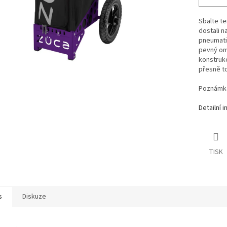
Sbalte te
dostali n
pneumatik
pevný om
konstrukc
přesně to
Poznámka
Detailní 
TISK
s
Diskuze