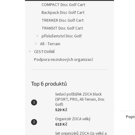
n
COMPACT Disc Golf Cart
e
Backpack Disc Golf Cart
l
TREKKER Disc Golf Cart
TRANSIT Disc Golf Cart
příslušenství Disc Golf
All - Terrain
CESTOVÁNÍ
Podpora neziskových organizací
Top 6 produktů
Sedací polštářek ZÜCA black
(SPORT, PRO, All-Terrain, Disc
Golf)
520 Kč
Popi
Organizér ZÜCA velký
618 Kč
Set organizérů ZÜCA (1x velký a