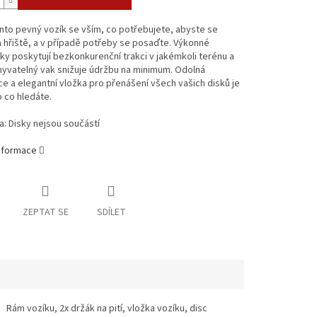
nto pevný vozík se vším, co potřebujete, abyste se
a hřiště, a v případě potřeby se posaďte. Výkonné
y poskytují bezkonkurenční trakci v jakémkoli terénu a
yvatelný vak snižuje údržbu na minimum. Odolná
e a elegantní vložka pro přenášení všech vašich disků je
 co hledáte.
: Disky nejsou součástí
informace
ZEPTAT SE
SDÍLET
Rám vozíku, 2x držák na pití, vložka vozíku, disc