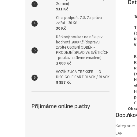
Det
2x mini)
931 Kč
T
Chci podpořit Z.S. Za práva
zvířat - 30 Kč
T
30 Kč
(
Dárkový poukaz na nákup v
R
hodnotě 2000 Kč (dopravu
V
zvolte OSOBNÍ ODBĚR -
PRODEJNÍ SKLAD VE SVĚTICÍCH
K
- poukaz zašleme emailem)
R
2 000 Kč
R
VOZÍK ZÜCA TREKKER - LG -
(
DISC GOLF CART BLACK / BLACK
H
9 857 Kč
v
H
p
C
Přijímáme online platby
Obsa
Doplňko
Kategorie
:
EAN
: