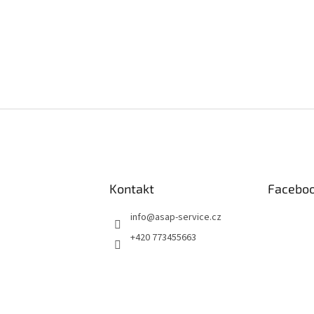
vní, kdo napíše příspěvek k této položce.
AT KOMENTÁŘ
Kontakt
Facebo
info
@
asap-service.cz
+420 773455663