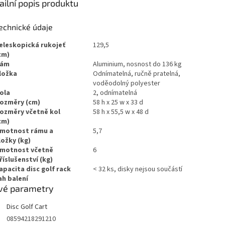
ailní popis produktu
echnické údaje
eleskopická rukojeť
129,5
cm)
ám
Aluminium, nosnost do 136 kg
ložka
Odnímatelná, ručně pratelná,
voděodolný polyester
ola
2, odnímatelná
ozměry (cm)
58 h x 25 w x 33 d
ozměry včetně kol
58 h x 55,5 w x 48 d
cm)
motnost rámu a
5,7
ložky (kg)
motnost včetně
6
říslušenství (kg)
apacita disc golf rack
< 32 ks, disky nejsou součástí
h balení
vé parametry
Disc Golf Cart
08594218291210