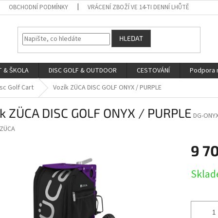
OBCHODNÍ PODMÍNKY
VRÁCENÍ ZBOŽÍ VE 14-TI DENNÍ LHŮTĚ
HLEDAT
 & ŠKOLA
DISC GOLF & OUTDOOR
CESTOVÁNÍ
Podpora 
sc Golf Cart
Vozík ZÜCA DISC GOLF ONYX / PURPLE
ík ZÜCA DISC GOLF ONYX / PURPLE
DG-ONYX
ZÜCA
9 7
Měrná
Skla
cena: