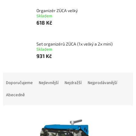
Organizér ZÜCA velký
Skladem
618 Kč
Set organizérů ZÜCA (1x velký a 2x mini)
Skladem
931 Kč
Ř
a
Doporučujeme
Nejlevnější
Nejdražší
Nejprodávanější
z
e
Abecedně
n
í
V
p
ý
r
p
o
i
d