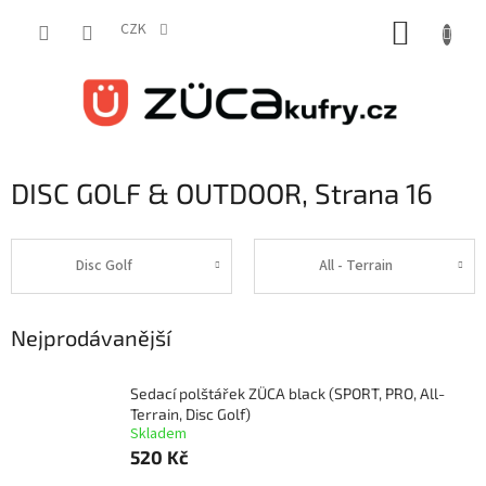
Přejít
NÁKUP
na
CZK
obsah
KOŠÍK
DISC GOLF & OUTDOOR
, Strana 16
Disc Golf
All - Terrain
Nejprodávanější
Sedací polštářek ZÜCA black (SPORT, PRO, All-
Terrain, Disc Golf)
Skladem
520 Kč