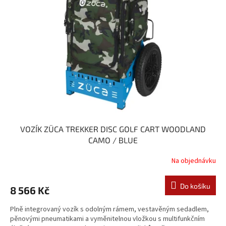
s
u
p
k
r
t
o
ů
d
u
k
t
ů
VOZÍK ZÜCA TREKKER DISC GOLF CART WOODLAND
CAMO / BLUE
Na objednávku
Do košíku
8 566 Kč
Plně integrovaný vozík s odolným rámem, vestavěným sedadlem,
pěnovými pneumatikami a vyměnitelnou vložkou s multifunkčním