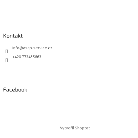
s
u
Kontakt
info
@
asap-service.cz
+420 773455663
Facebook
Vytvořil Shoptet