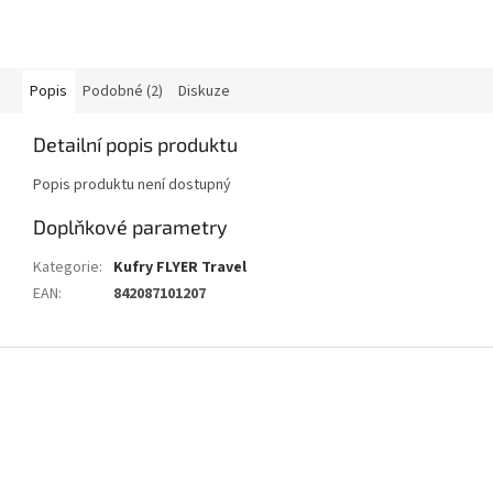
Popis
Podobné (2)
Diskuze
Detailní popis produktu
Popis produktu není dostupný
Doplňkové parametry
Kategorie
:
Kufry FLYER Travel
EAN
:
842087101207
Z
á
p
a
t
í