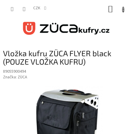
Přejít
NÁKUP
na
CZK
obsah
KOŠÍK
Vložka kufru ZÜCA FLYER black
(POUZE VLOŽKA KUFRU)
89055900494
Značka:
ZÜCA