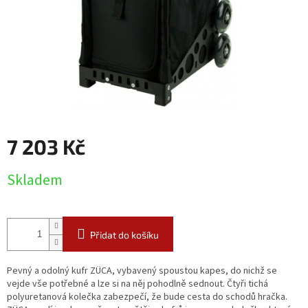
7 203 Kč
Měrná
Skladem
cena:
Přidat do košíku
Pevný a odolný kufr ZÜCA, vybavený spoustou kapes, do nichž se
vejde vše potřebné a lze si na něj pohodlně sednout. Čtyři tichá
polyuretanová kolečka zabezpečí, že bude cesta do schodů hračka.