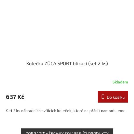
Kolečka ZÜCA SPORT blikací (set 2 ks)
Skladem
637 Kč
Do košíku
Set 2 ks náhradních svítících koleček, které na přání i namontujeme.
ZOBRAZIT VŠECHNY SOUVISEJÍCÍ PRODUKTY