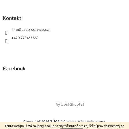
Kontakt
info
@
asap-service.cz
+420 773455663
Facebook
Vytvořil Shoptet
Copyright 2026
ZÜCA
. Všechna práva vyhrazena.
Tento web používá soubory cookie
nezbytně nutné pro zajištění provozu webových