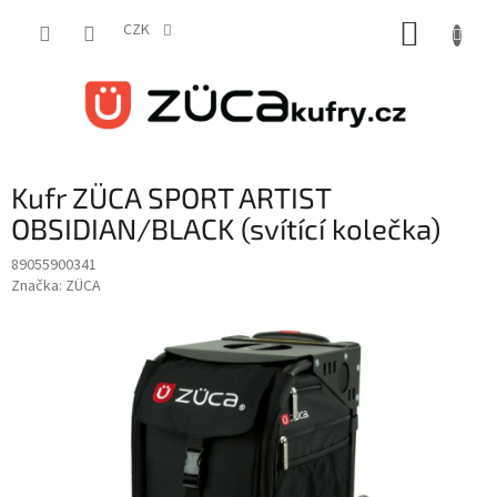
Přejít
NÁKUP
na
CZK
obsah
KOŠÍK
Kufr ZÜCA SPORT ARTIST
OBSIDIAN/BLACK (svítící kolečka)
89055900341
Značka:
ZÜCA