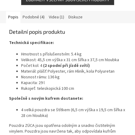
Popis
Podobné (4)
Videa (1)
Diskuze
Detailní popis produktu
Technická specifikace:
Hmotnost s příslušenstvím: 5.4 kg
Velikost: 45,5 cm výška x 31 cm šířka x 37,5 cm hloubka
Počet kol: 4
(2 spodní při jízdě svítí)
Materiál: plášť Polyester, rám Hliník, kola Polyuretan
Nosnost rámu: 136 kg
Kapacita: 29 l
Rukojeť: teleskopická 100 cm
Společně s novým kufrem dostanete:
4 velká pouzdra se štítkem (6,5 cm výška x 19,5 cm šířka x
28 cm hloubka)
Pouzdra ZÜCA jsou opatřena odolným a snadno čistitelným
vinylem. Pouzdra jsou navržena tak, aby odpovídala kufrům