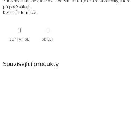
ZÜCA myslí i na bezpečnost – většina kufrů je osazena kolečky, které
při jízdě blikají.
Detailní informace
ZEPTAT SE
SDÍLET
Související produkty