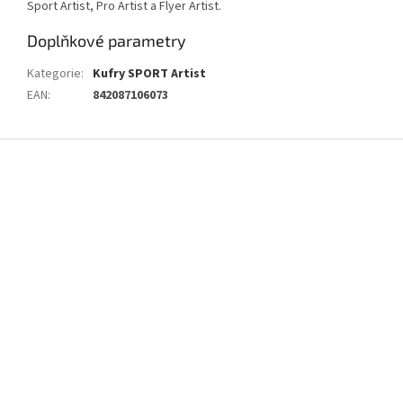
Sport Artist, Pro Artist a Flyer Artist.
Doplňkové parametry
Kategorie
:
Kufry SPORT Artist
EAN
:
842087106073
Z
á
p
a
t
í