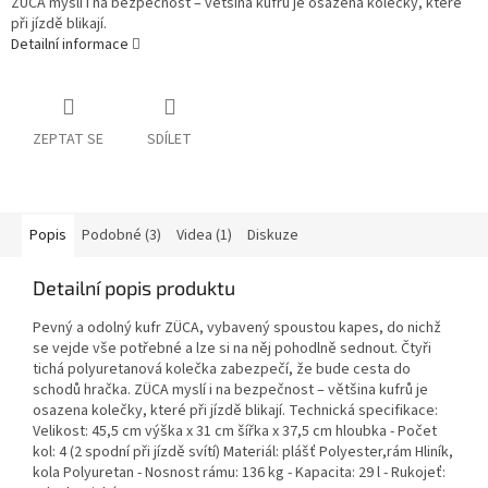
ZÜCA myslí i na bezpečnost – většina kufrů je osazena kolečky, které
při jízdě blikají.
Detailní informace
ZEPTAT SE
SDÍLET
Popis
Podobné (3)
Videa (1)
Diskuze
Detailní popis produktu
Pevný a odolný kufr ZÜCA, vybavený spoustou kapes, do nichž
se vejde vše potřebné a lze si na něj pohodlně sednout. Čtyři
tichá polyuretanová kolečka zabezpečí, že bude cesta do
schodů hračka. ZÜCA myslí i na bezpečnost – většina kufrů je
osazena kolečky, které při jízdě blikají. Technická specifikace:
Velikost: 45,5 cm výška x 31 cm šířka x 37,5 cm hloubka - Počet
kol: 4 (2 spodní při jízdě svítí) Materiál: plášť Polyester,rám Hliník,
kola Polyuretan - Nosnost rámu: 136 kg - Kapacita: 29 l - Rukojeť: