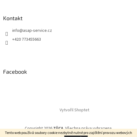
Kontakt
info
@
asap-service.cz
+420 773455663
Facebook
Vytvořil Shoptet
Copyright 2026
ZÜCA
. Všechna práva vyhrazena.
Tento web používá soubory cookie
nezbytně nutné pro zajištění provozu webových