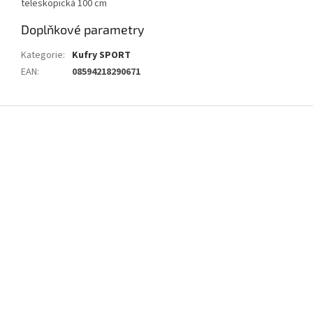
teleskopická 100 cm
Doplňkové parametry
Kategorie
:
Kufry SPORT
EAN
:
08594218290671
Z
á
p
a
t
í