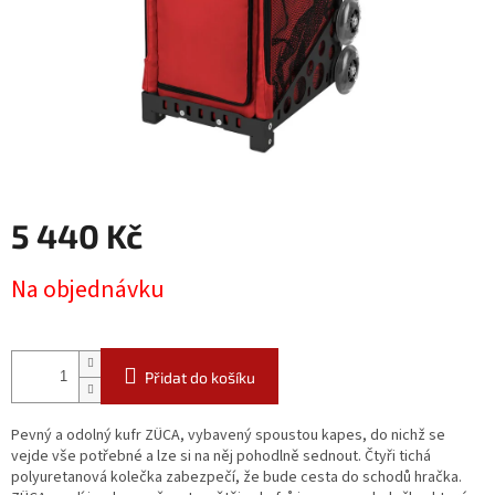
5 440 Kč
Měrná
Na objednávku
cena:
Přidat do košíku
Pevný a odolný kufr ZÜCA, vybavený spoustou kapes, do nichž se
vejde vše potřebné a lze si na něj pohodlně sednout. Čtyři tichá
polyuretanová kolečka zabezpečí, že bude cesta do schodů hračka.