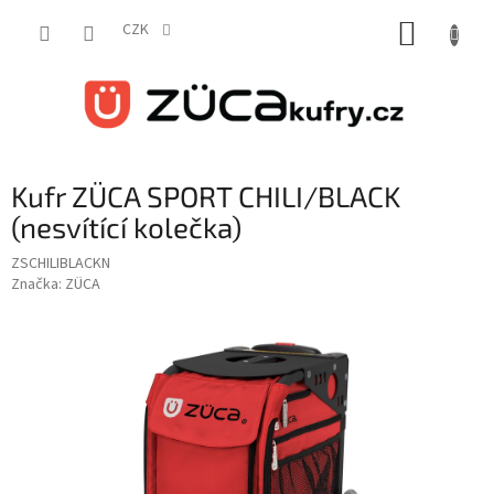
Přejít
NÁKUP
na
CZK
obsah
KOŠÍK
Kufr ZÜCA SPORT CHILI/BLACK
(nesvítící kolečka)
ZSCHILIBLACKN
Značka:
ZÜCA