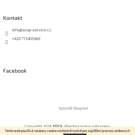
Kontakt
info
@
asap-service.cz
+420 773455663
Facebook
Vytvořil Shoptet
Copyright 2026
ZÜCA
. Všechna práva vyhrazena.
Tento web používá soubory cookie
nezbytně nutné pro zajištění provozu webových