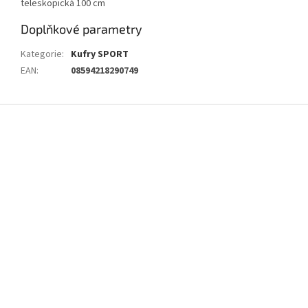
teleskopická 100 cm
Doplňkové parametry
Kategorie
:
Kufry SPORT
EAN
:
08594218290749
Z
á
p
a
t
í