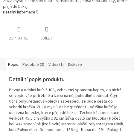
ZÜCA myslí i na bezpečnost – většina kufrů je osazena kolečky, které
při jízdě blikají.
Detailní informace
ZEPTAT SE
SDÍLET
Popis
Podobné (3)
Videa (1)
Diskuze
Detailní popis produktu
Pevný a odolný kufr ZÜCA, vybavený spoustou kapes, do nichž
se vejde vše potřebné a lze si na něj pohodlně sednout. Čtyři
tichá polyuretanová kolečka zabezpečí, že bude cesta do
schodů hračka. ZÜCA myslí i na bezpečnost – většina kufrů je
osazena kolečky, které při jízdě blikají. Technická specifikace:
Velikost: 45,5 cm výška x 31 cm šířka x 37,5 cm hloubka - Počet
kol: 4 (2 spodní při jízdě svítí) Materiál: plášť Polyester,rám Hliník,
kola Polyuretan - Nosnost rámu: 136 kg - Kapacita: 29 l - Rukojeť: