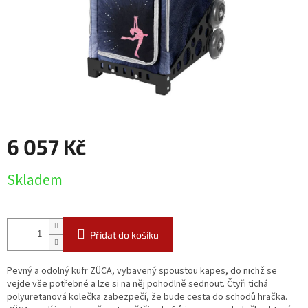
6 057 Kč
Měrná
Skladem
cena:
Přidat do košíku
Pevný a odolný kufr ZÜCA, vybavený spoustou kapes, do nichž se
vejde vše potřebné a lze si na něj pohodlně sednout. Čtyři tichá
polyuretanová kolečka zabezpečí, že bude cesta do schodů hračka.