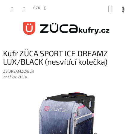
Přejít
NÁKUP
na
CZK
obsah
KOŠÍK
Kufr ZÜCA SPORT ICE DREAMZ
LUX/BLACK (nesvítící kolečka)
ZSIDREAMZLXBLN
Značka:
ZÜCA