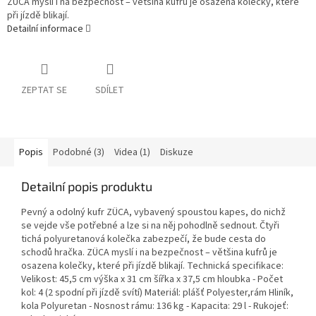
ZÜCA myslí i na bezpečnost – většina kufrů je osazena kolečky, které
při jízdě blikají.
Detailní informace
ZEPTAT SE
SDÍLET
Popis
Podobné (3)
Videa (1)
Diskuze
Detailní popis produktu
Pevný a odolný kufr ZÜCA, vybavený spoustou kapes, do nichž
se vejde vše potřebné a lze si na něj pohodlně sednout. Čtyři
tichá polyuretanová kolečka zabezpečí, že bude cesta do
schodů hračka. ZÜCA myslí i na bezpečnost – většina kufrů je
osazena kolečky, které při jízdě blikají. Technická specifikace:
Velikost: 45,5 cm výška x 31 cm šířka x 37,5 cm hloubka - Počet
kol: 4 (2 spodní při jízdě svítí) Materiál: plášť Polyester,rám Hliník,
kola Polyuretan - Nosnost rámu: 136 kg - Kapacita: 29 l - Rukojeť: