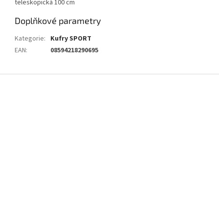
teleskopická 100 cm
Doplňkové parametry
Kategorie
:
Kufry SPORT
EAN
:
08594218290695
Z
á
p
a
t
í