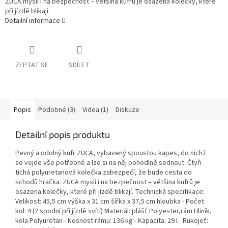
ZÜCA myslí i na bezpečnost – většina kufrů je osazena kolečky, které
při jízdě blikají.
Detailní informace
ZEPTAT SE
SDÍLET
Popis
Podobné (3)
Videa (1)
Diskuze
Detailní popis produktu
Pevný a odolný kufr ZÜCA, vybavený spoustou kapes, do nichž
se vejde vše potřebné a lze si na něj pohodlně sednout. Čtyři
tichá polyuretanová kolečka zabezpečí, že bude cesta do
schodů hračka. ZÜCA myslí i na bezpečnost – většina kufrů je
osazena kolečky, které při jízdě blikají. Technická specifikace:
Velikost: 45,5 cm výška x 31 cm šířka x 37,5 cm hloubka - Počet
kol: 4 (2 spodní při jízdě svítí) Materiál: plášť Polyester,rám Hliník,
kola Polyuretan - Nosnost rámu: 136 kg - Kapacita: 29 l - Rukojeť: