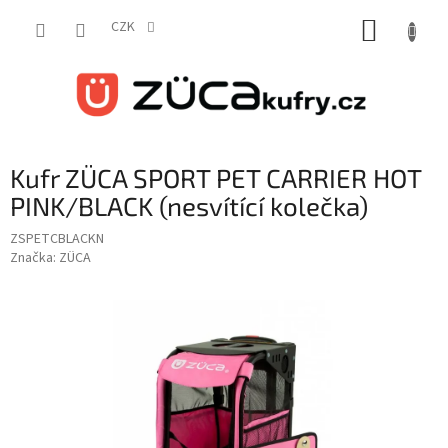
Přejít
NÁKUP
na
CZK
obsah
KOŠÍK
Kufr ZÜCA SPORT PET CARRIER HOT
PINK/BLACK (nesvítící kolečka)
ZSPETCBLACKN
Značka:
ZÜCA