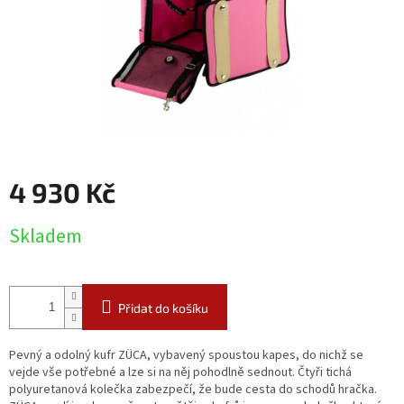
4 930 Kč
Měrná
Skladem
cena:
Přidat do košíku
Pevný a odolný kufr ZÜCA, vybavený spoustou kapes, do nichž se
vejde vše potřebné a lze si na něj pohodlně sednout. Čtyři tichá
polyuretanová kolečka zabezpečí, že bude cesta do schodů hračka.