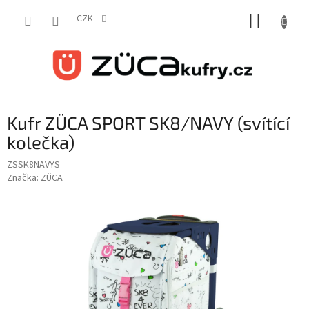
Přejít
NÁKUP
na
CZK
obsah
KOŠÍK
Kufr ZÜCA SPORT SK8/NAVY (svítící
kolečka)
ZSSK8NAVYS
Značka:
ZÜCA