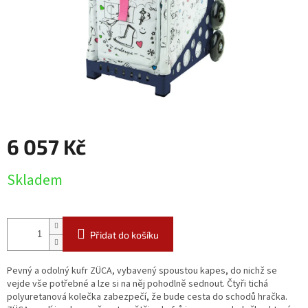
6 057 Kč
Měrná
Skladem
cena:
Přidat do košíku
Pevný a odolný kufr ZÜCA, vybavený spoustou kapes, do nichž se
vejde vše potřebné a lze si na něj pohodlně sednout. Čtyři tichá
polyuretanová kolečka zabezpečí, že bude cesta do schodů hračka.