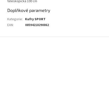
teleskopická 100 cm
Doplňkové parametry
Kategorie
:
Kufry SPORT
EAN
:
08594218290862
Z
á
p
a
t
í