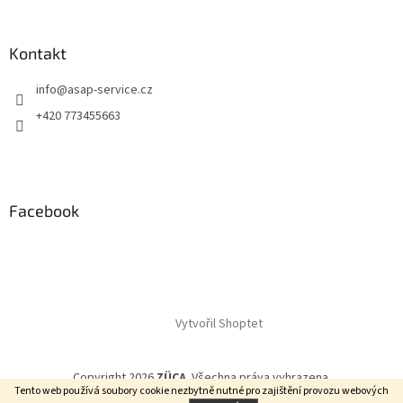
Kontakt
info
@
asap-service.cz
+420 773455663
Facebook
Vytvořil Shoptet
Copyright 2026
ZÜCA
. Všechna práva vyhrazena.
Tento web používá soubory cookie
nezbytně nutné pro zajištění provozu webových