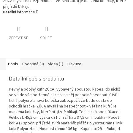
ZÜCA myslí i na bezpečnost – většina kufrů je osazena kolečky, které
při jízdě blikají.
Detailní informace
ZEPTAT SE
SDÍLET
Popis
Podobné (3)
Videa (1)
Diskuze
Detailní popis produktu
Pevný a odolný kufr ZÜCA, vybavený spoustou kapes, do nichž
se vejde vše potřebné a lze si na něj pohodlně sednout. Čtyři
tichá polyuretanová kolečka zabezpečí, že bude cesta do
schodů hračka. ZÜCA myslí i na bezpečnost – většina kufrů je
osazena kolečky, které při jízdě blikají. Technická specifikace:
Velikost: 45,5 cm výška x 31 cm šířka x 37,5 cm hloubka - Počet
kol: 4 (2 spodní při jízdě svítí) Materiál: plášť Polyester,rám Hliník,
kola Polyuretan - Nosnost rámu: 136 kg - Kapacita: 29 l - Rukojeť: