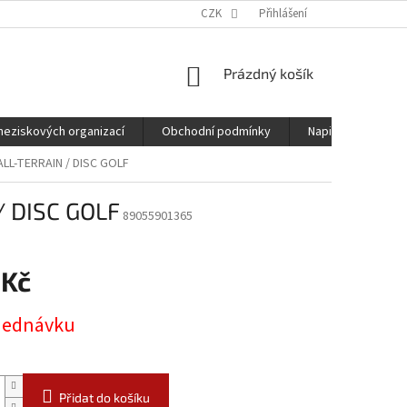
CZK
Přihlášení
NÁKUPNÍ
Prázdný košík
KOŠÍK
neziskových organizací
Obchodní podmínky
Napište nám
ALL-TERRAIN / DISC GOLF
/ DISC GOLF
89055901365
 Kč
jednávku
Přidat do košíku