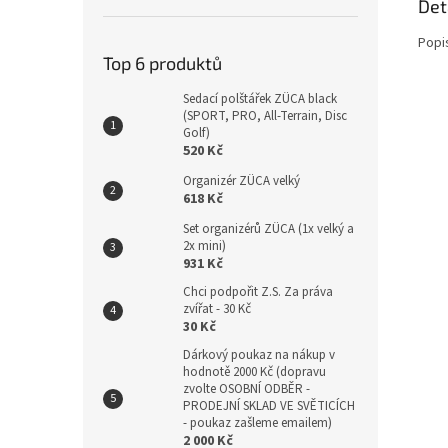
Det
Popi
Top 6 produktů
Sedací polštářek ZÜCA black
(SPORT, PRO, All-Terrain, Disc
Golf)
520 Kč
Organizér ZÜCA velký
618 Kč
Set organizérů ZÜCA (1x velký a
2x mini)
931 Kč
Chci podpořit Z.S. Za práva
zvířat - 30 Kč
30 Kč
Dárkový poukaz na nákup v
hodnotě 2000 Kč (dopravu
zvolte OSOBNÍ ODBĚR -
PRODEJNÍ SKLAD VE SVĚTICÍCH
- poukaz zašleme emailem)
2 000 Kč