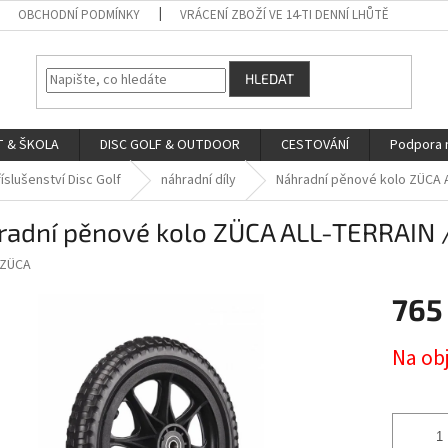
OBCHODNÍ PODMÍNKY
VRÁCENÍ ZBOŽÍ VE 14-TI DENNÍ LHŮTĚ
HLEDAT
 & ŠKOLA
DISC GOLF & OUTDOOR
CESTOVÁNÍ
Podpora 
íslušenství Disc Golf
náhradní díly
Náhradní pěnové kolo ZÜCA 
radní pěnové kolo ZÜCA ALL-TERRAIN 
ZÜCA
765
Měrná
Na ob
cena: