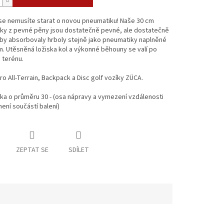
se nemusíte starat o novou pneumatiku! Naše 30 cm
ky z pevné pěny jsou dostatečně pevné, ale dostatečně
by absorbovaly hrboly stejně jako pneumatiky naplněné
 Utěsněná ložiska kol a výkonné běhouny se valí po
 terénu.
ro All-Terrain, Backpack a Disc golf vozíky ZÜCA.
ka o průměru 30 - (osa nápravy a vymezení vzdálenosti
není součástí balení)
ZEPTAT SE
SDÍLET