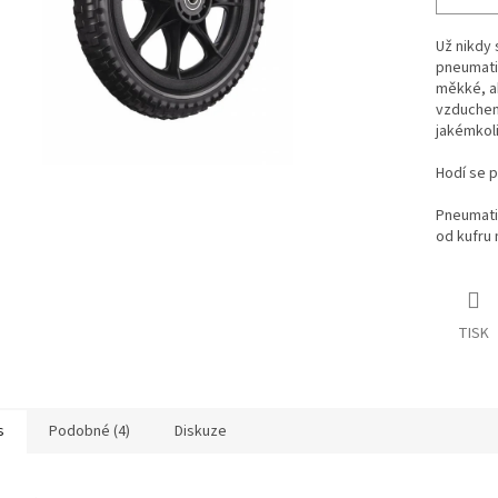
Už nikdy 
pneumati
měkké, a
vzduchem.
jakémkoli
Hodí se p
Pneumati
od kufru 
TISK
s
Podobné (4)
Diskuze