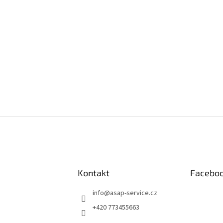
Kontakt
Facebo
info
@
asap-service.cz
+420 773455663