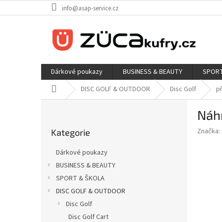
Přejít
info@asap-service.cz
na
obsah
Dárkové poukazy
BUSINESS & BEAUTY
SPORT
Domů
DISC GOLF & OUTDOOR
Disc Golf
př
P
Náh
o
Přeskočit
s
Značka:
Kategorie
kategorie
t
r
Dárkové poukazy
a
BUSINESS & BEAUTY
n
SPORT & ŠKOLA
n
í
DISC GOLF & OUTDOOR
p
Disc Golf
a
Disc Golf Cart