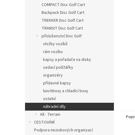
n
COMPACT Disc Golf Cart
e
Backpack Disc Golf Cart
l
TREKKER Disc Golf Cart
TRANSIT Disc Golf Cart
příslušenství Disc Golf
vložky vozíků
rám vozíku
kapsy a pořadače na disky
sedací polštářky
organizéry
přídavné kapsy
lunchboxy a chladící boxy
ostatní
náhradní díly
All - Terrain
Popi
CESTOVÁNÍ
Podpora neziskových organizací