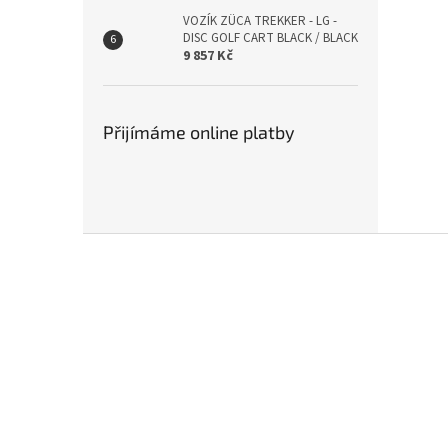
VOZÍK ZÜCA TREKKER - LG -
DISC GOLF CART BLACK / BLACK
9 857 Kč
Přijímáme online platby
Z
á
p
a
t
í