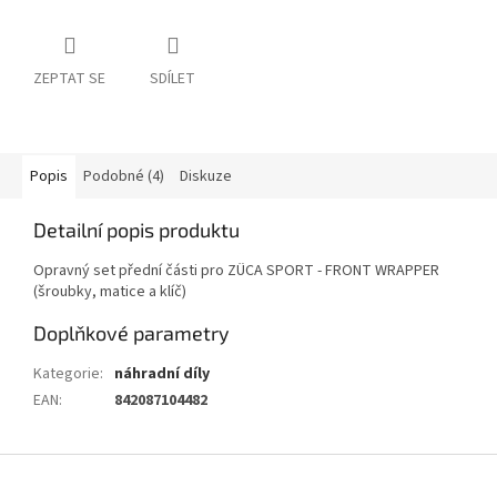
ZEPTAT SE
SDÍLET
Popis
Podobné (4)
Diskuze
Detailní popis produktu
Opravný set přední části pro ZÜCA SPORT - FRONT WRAPPER
(šroubky, matice a klíč)
Doplňkové parametry
Kategorie
:
náhradní díly
EAN
:
842087104482
Z
á