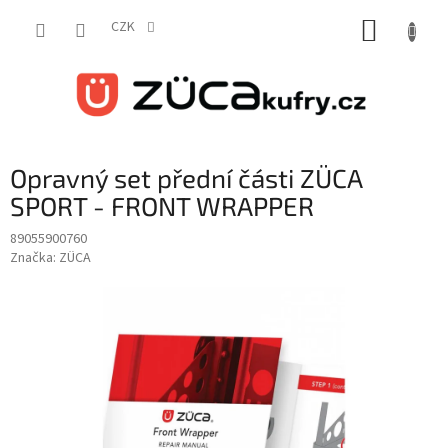
Přejít
NÁKUP
na
CZK
obsah
KOŠÍK
Opravný set přední části ZÜCA
SPORT - FRONT WRAPPER
89055900760
Značka:
ZÜCA