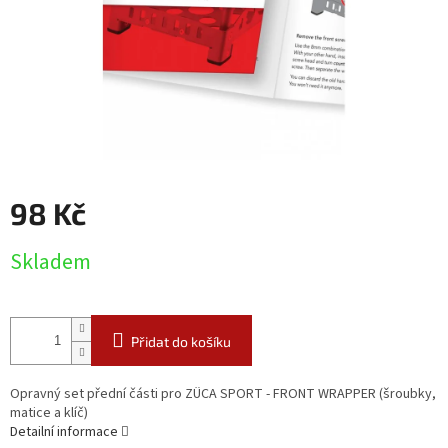
98 Kč
Měrná
Skladem
cena:
Přidat do košíku
Opravný set přední části pro ZÜCA SPORT - FRONT WRAPPER (šroubky,
matice a klíč)
Detailní informace