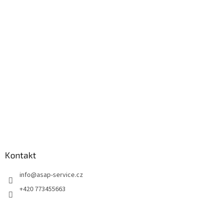
p
a
t
í
Kontakt
info
@
asap-service.cz
+420 773455663