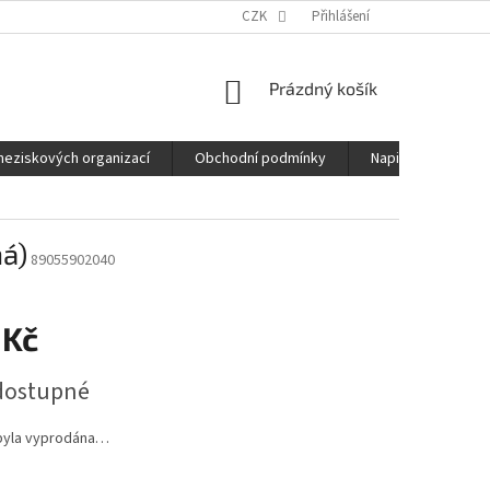
CZK
Přihlášení
NÁKUPNÍ
Prázdný košík
KOŠÍK
neziskových organizací
Obchodní podmínky
Napište nám
ná)
89055902040
 Kč
dostupné
byla vyprodána…