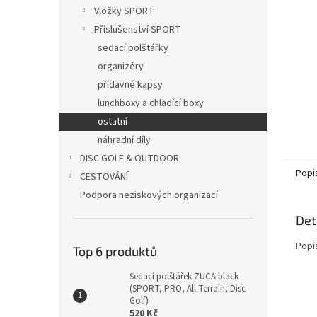
n
Vložky SPORT
e
Příslušenství SPORT
l
sedací polštářky
organizéry
přídavné kapsy
lunchboxy a chladící boxy
ostatní
náhradní díly
DISC GOLF & OUTDOOR
Popi
CESTOVÁNÍ
Podpora neziskových organizací
Det
Popi
Top 6 produktů
Sedací polštářek ZÜCA black
(SPORT, PRO, All-Terrain, Disc
Golf)
520 Kč