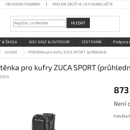
OBCHODNÍ PODMÍNKY
VRÁCENÍ ZBOŽÍ VE 14-TI DENNÍ LHŮTĚ
HLEDAT
 & ŠKOLA
DISC GOLF & OUTDOOR
CESTOVÁNÍ
Podpora 
ostatní
Pláštěnka pro kufry ZUCA SPORT (průhledná)
těnka pro kufry ZUCA SPORT (průhled
ZÜCA
873
Měrná
Není 
cena:
Položka 