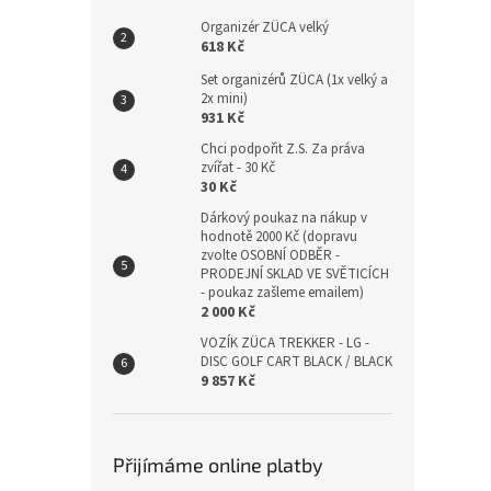
Organizér ZÜCA velký
618 Kč
Set organizérů ZÜCA (1x velký a
2x mini)
931 Kč
Chci podpořit Z.S. Za práva
zvířat - 30 Kč
30 Kč
Dárkový poukaz na nákup v
hodnotě 2000 Kč (dopravu
zvolte OSOBNÍ ODBĚR -
PRODEJNÍ SKLAD VE SVĚTICÍCH
- poukaz zašleme emailem)
2 000 Kč
VOZÍK ZÜCA TREKKER - LG -
DISC GOLF CART BLACK / BLACK
9 857 Kč
Přijímáme online platby