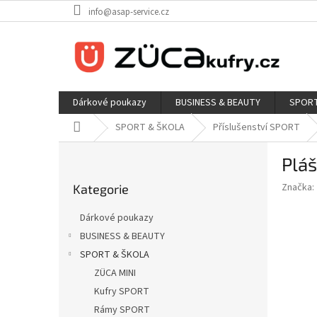
Přejít
info@asap-service.cz
na
obsah
Dárkové poukazy
BUSINESS & BEAUTY
SPORT
Domů
SPORT & ŠKOLA
Příslušenství SPORT
P
Pláš
o
Přeskočit
s
Značka:
Kategorie
kategorie
t
r
Dárkové poukazy
a
BUSINESS & BEAUTY
n
SPORT & ŠKOLA
n
í
ZÜCA MINI
p
Kufry SPORT
a
Rámy SPORT