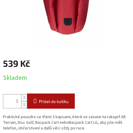
539 Kč
Měrná
Skladem
cena:
Přidat do košíku
Praktické pouzdro se třemi 3 kapsami, které se zasune na rukojeť All-
Terrain, Disc Golf, Bacpack Cart neboBacpack Cart LG, aby jste měli
telefon, občerstvení a další věci vždy po ruce.