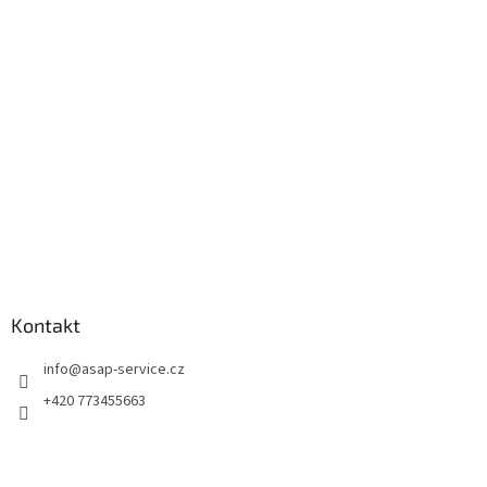
a
t
í
Kontakt
info
@
asap-service.cz
+420 773455663