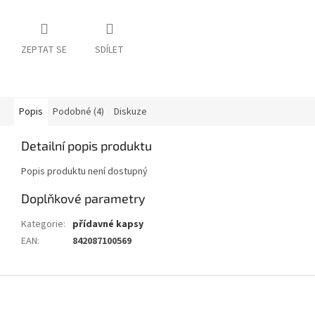
ZEPTAT SE
SDÍLET
Popis
Podobné (4)
Diskuze
Detailní popis produktu
Popis produktu není dostupný
Doplňkové parametry
Kategorie
:
přídavné kapsy
EAN
:
842087100569
Z
á
p