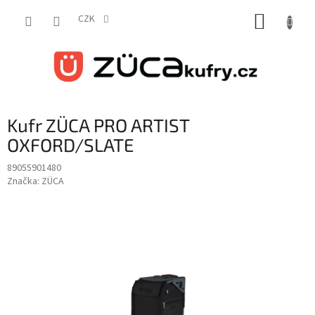
Přejít
NÁKUP
na
CZK
obsah
KOŠÍK
Kufr ZÜCA PRO ARTIST
OXFORD/SLATE
89055901480
Značka:
ZÜCA