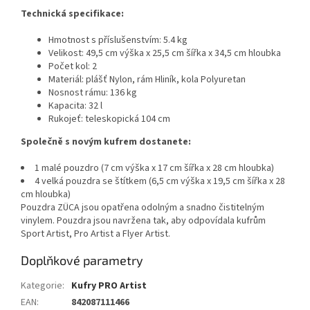
Technická specifikace:
Hmotnost s příslušenstvím: 5.4 kg
Velikost: 49,5 cm výška x 25,5 cm šířka x 34,5 cm hloubka
Počet kol: 2
Materiál: plášť Nylon, rám Hliník, kola Polyuretan
Nosnost rámu: 136 kg
Kapacita: 32 l
Rukojeť: teleskopická 104 cm
Společně s novým kufrem dostanete:
1 malé pouzdro (7 cm výška x 17 cm šířka x 28 cm hloubka)
4 velká pouzdra se štítkem (6,5 cm výška x 19,5 cm šířka x 28
cm hloubka)
Pouzdra ZÜCA jsou opatřena odolným a snadno čistitelným
vinylem. Pouzdra jsou navržena tak, aby odpovídala kufrům
Sport Artist, Pro Artist a Flyer Artist.
Doplňkové parametry
Kategorie
:
Kufry PRO Artist
EAN
:
842087111466