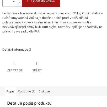
Přidat do košíku
Lehký rám z hliníkové slitiny je pevný a unese až 136 kg. Odnímatelná a
ručně omyvatelná vložka je dobře odolná proti vodě. Měkká
polyuretanová kolečka velmi účinně tlumí rázy od nerovností a
nevydávají nepříjemný hluk. Kufr svými rozměry splňuje požadavky na
příruční zavazadlo dle FAA.
Detailní informace
ZEPTAT SE
SDÍLET
Popis
Podobné (3)
Diskuze
Detailní popis produktu