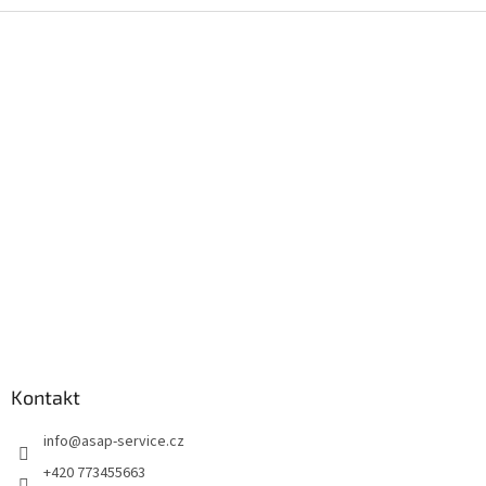
Z
á
p
a
t
í
Kontakt
info
@
asap-service.cz
+420 773455663