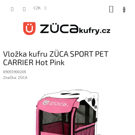
Přejít
NÁKUP
na
CZK
obsah
KOŠÍK
Vložka kufru ZÜCA SPORT PET
CARRIER Hot Pink
89055900205
Značka:
ZÜCA