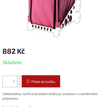
882 Kč
Měrná
Skladem
cena:
Přidat do košíku
Odnímatelná, ručně umývatelná vložka je vyrobena z vodotěsného
polyesteru.