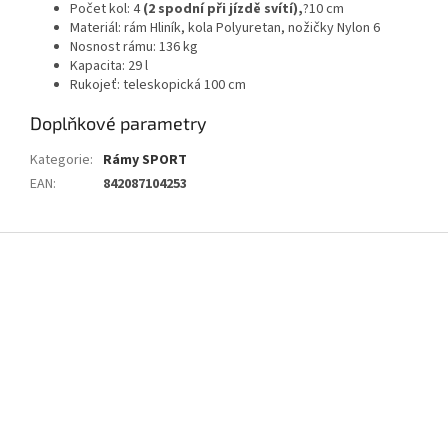
Počet kol: 4
(2 spodní při jízdě svítí),
?10 cm
Materiál: rám Hliník, kola Polyuretan, nožičky Nylon 6
Nosnost rámu: 136 kg
Kapacita: 29 l
Rukojeť: teleskopická 100 cm
Doplňkové parametry
Kategorie
:
Rámy SPORT
EAN
:
842087104253
Z
á
p
a
t
í