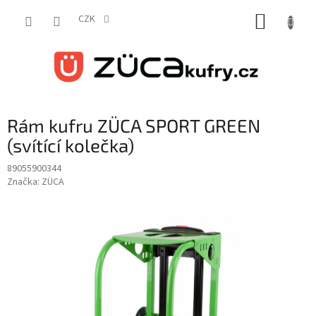
Přejít
NÁKUP
na
CZK
obsah
KOŠÍK
Rám kufru ZÜCA SPORT GREEN
(svítící kolečka)
89055900344
Značka:
ZÜCA