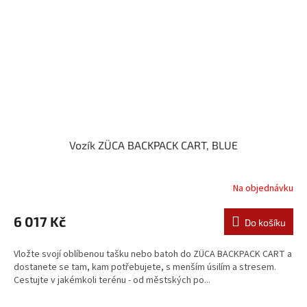
Vozík ZÜCA BACKPACK CART, BLUE
Na objednávku
6 017 Kč
Do košíku
Vložte svojí oblíbenou tašku nebo batoh do ZÜCA BACKPACK CART a
dostanete se tam, kam potřebujete, s menším úsilím a stresem.
Cestujte v jakémkoli terénu - od městských po...