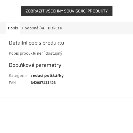
ZOBRAZIT VŠECHNY SOUVISEJÍCÍ PRODUKTY
Popis
Podobné (4)
Diskuze
Detailní popis produktu
Popis produktu není dostupný
Doplňkové parametry
Kategorie
:
sedací polštářky
EAN
:
842087111428
Z
á
p
a
t
í