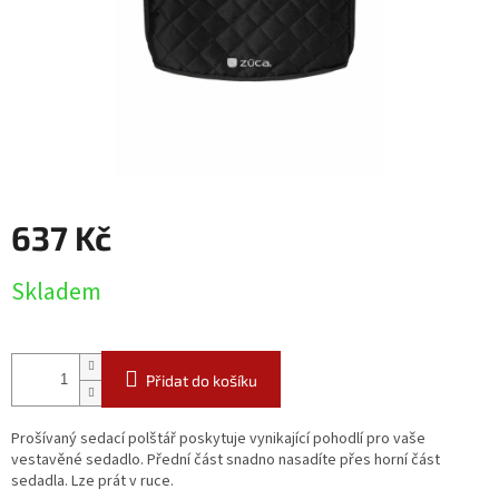
637 Kč
Měrná
Skladem
cena:
Přidat do košíku
Prošívaný sedací polštář poskytuje vynikající pohodlí pro vaše
vestavěné sedadlo. Přední část snadno nasadíte přes horní část
sedadla. Lze prát v ruce.