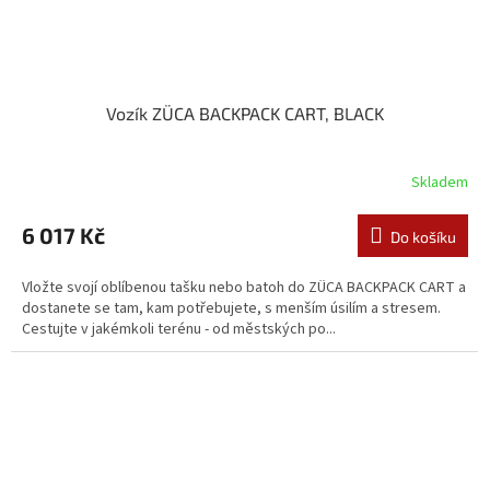
Vozík ZÜCA BACKPACK CART, BLACK
Skladem
6 017 Kč
Do košíku
Vložte svojí oblíbenou tašku nebo batoh do ZÜCA BACKPACK CART a
dostanete se tam, kam potřebujete, s menším úsilím a stresem.
Cestujte v jakémkoli terénu - od městských po...