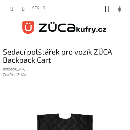
Přejít
NÁKUP
na
CZK
obsah
KOŠÍK
Sedací polštářek pro vozík ZÜCA
Backpack Cart
89055901476
Značka:
ZÜCA