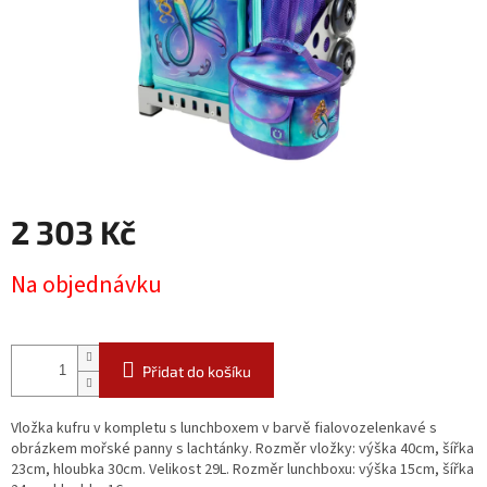
2 303 Kč
Měrná
Na objednávku
cena:
Přidat do košíku
Vložka kufru v kompletu s lunchboxem v barvě fialovozelenkavé s
obrázkem mořské panny s lachtánky. Rozměr vložky: výška 40cm, šířka
23cm, hloubka 30cm. Velikost 29L. Rozměr lunchboxu: výška 15cm, šířka