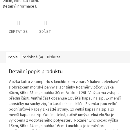
24cm, hloubka 16cm.
Detailní informace
ZEPTAT SE
SDÍLET
Popis
Podobné (4)
Diskuze
Detailní popis produktu
Vložka kufru v kompletu s lunchboxem v barvě fialovozelenkavé
s obrázkem mořské panny s lachtánky Rozměr vložky: výška
40cm, šířka 23cm, hloubka 30cm. Velikost 29L. Vložka má vstup z
přední části. Vnitřní část obsahuje 1x větší kapsu na zip, 2x menší
kapsičky na suchý zip, 1x karabinka na klíče. Z venku jsou velké
boční síťové kapsy z každé strany, 1x velká kapsa na zip a 1x
menší kapsa na zip. Odnímatelná, ručně umývatelná vložka je
vyrobena z vodotěsného polyesteru. Rozměr lunchboxu: výška
15cm, šířka 24cm, hloubka 16cm. Lunchbox je ideální pro