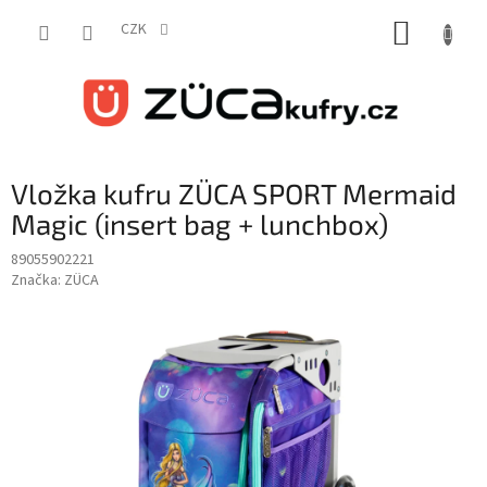
Přejít
NÁKUP
na
CZK
obsah
KOŠÍK
Vložka kufru ZÜCA SPORT Mermaid
Magic (insert bag + lunchbox)
89055902221
Značka:
ZÜCA