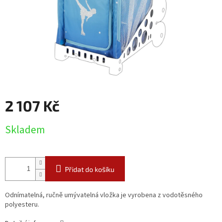
2 107 Kč
Měrná
Skladem
cena:
Přidat do košíku
Odnímatelná, ručně umývatelná vložka je vyrobena z vodotěsného
polyesteru.