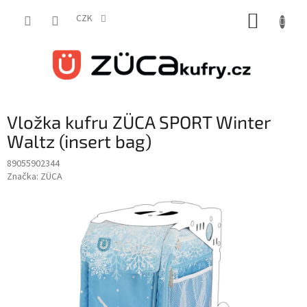
Přejít
NÁKUP
na
CZK
obsah
KOŠÍK
Vložka kufru ZÜCA SPORT Winter
Waltz (insert bag)
89055902344
Značka:
ZÜCA