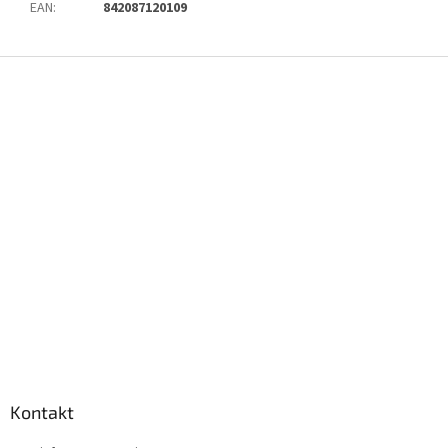
EAN
:
842087120109
Z
á
p
a
t
í
Kontakt