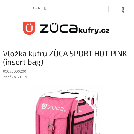
Přejít
NÁKUP
na
CZK
obsah
KOŠÍK
Vložka kufru ZÜCA SPORT HOT PINK
(insert bag)
89055900200
Značka:
ZÜCA