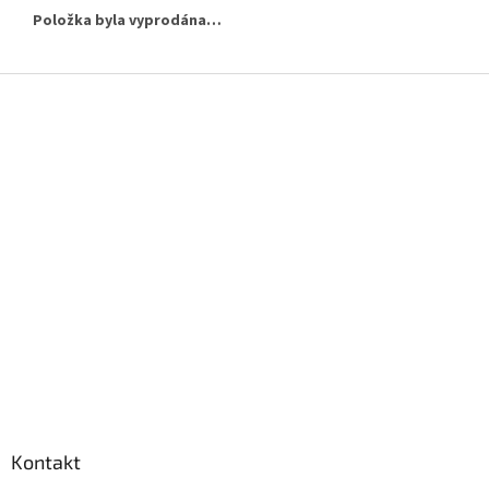
Položka byla vyprodána…
Z
á
p
a
t
í
Kontakt