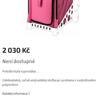
2 030 Kč
Měrná
Není dostupné
cena:
Položka byla vyprodána…
Odnímatelná, ručně umývatelná vložka je vyrobena z vodotěsného
polyesteru.
Detailní informace