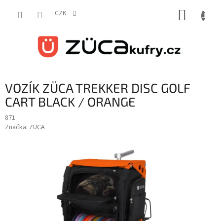
Přejít
NÁKUP
na
CZK
obsah
KOŠÍK
VOZÍK ZÜCA TREKKER DISC GOLF
CART BLACK / ORANGE
871
Značka:
ZÜCA