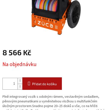
8 566 Kč
Měrná
Na objednávku
cena:
Přidat do košíku
Plně integrovaný vozík s odolným rámem, vestavěným sedadlem,
pěnovými pneumatikami a vyměnitelnou vložkou s multifunkčním
úložným prostorem.
Snadno pojme 20–25 disků a vše, co na hřišti