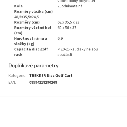
voděodolný polyester
Kola
2, odnímatelná
Rozměry vložka (cm)
48,5x35,5x24,5
Rozměry (cm)
62 x 35,5 x 23
Rozměry včetně kol
62 x 56 x 37
(cm)
Hmotnost rámu a
6,9
vložky (kg)
Capacita disc golf
< 20-25 ks, disky nejsou
rack
součástí
Doplňkové parametry
Kategorie
:
TREKKER Disc Golf Cart
EAN
:
08594218290268
Z
á
p
a
t