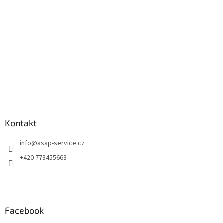
í
Kontakt
info
@
asap-service.cz
+420 773455663
Facebook