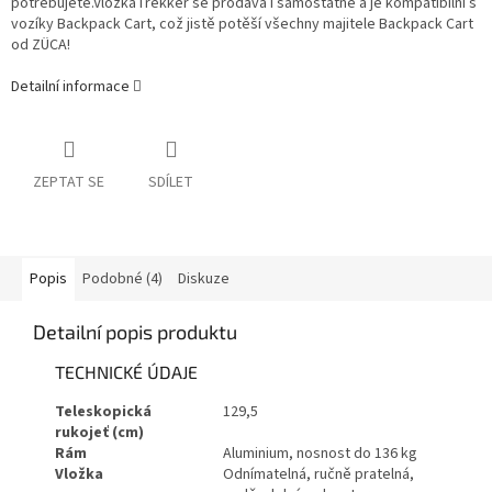
potřebujete.Vložka
Trekker se prodává i samostatně a je kompatibilní s
vozíky Backpack Cart, což jistě potěší všechny majitele Backpack Cart
od ZÜCA!
Detailní informace
ZEPTAT SE
SDÍLET
Popis
Podobné (4)
Diskuze
Detailní popis produktu
TECHNICKÉ ÚDAJE
Teleskopická
129,5
rukojeť (cm)
Rám
Aluminium, nosnost do 136 kg
Vložka
Odnímatelná, ručně pratelná,