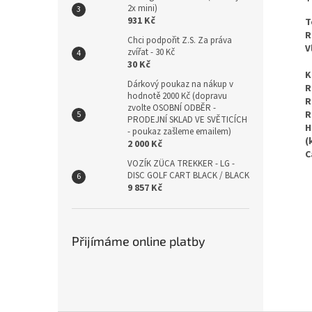
2x mini)
931 Kč
T
R
Chci podpořit Z.S. Za práva
V
zvířat - 30 Kč
30 Kč
K
Dárkový poukaz na nákup v
R
hodnotě 2000 Kč (dopravu
R
zvolte OSOBNÍ ODBĚR -
R
PRODEJNÍ SKLAD VE SVĚTICÍCH
H
- poukaz zašleme emailem)
(
2 000 Kč
C
VOZÍK ZÜCA TREKKER - LG -
DISC GOLF CART BLACK / BLACK
9 857 Kč
Přijímáme online platby