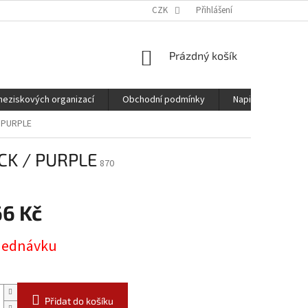
CZK
Přihlášení
NÁKUPNÍ
Prázdný košík
KOŠÍK
neziskových organizací
Obchodní podmínky
Napište nám
 PURPLE
CK / PURPLE
870
66 Kč
jednávku
Přidat do košíku