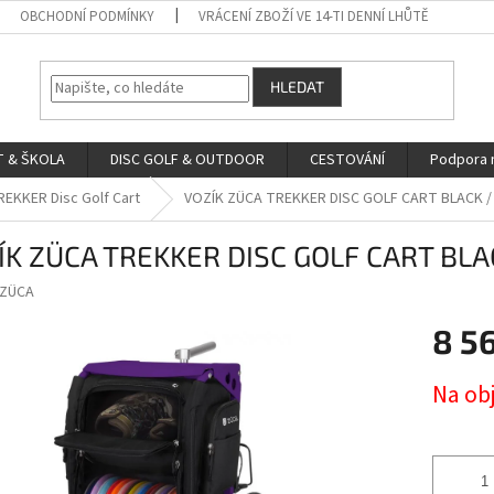
OBCHODNÍ PODMÍNKY
VRÁCENÍ ZBOŽÍ VE 14-TI DENNÍ LHŮTĚ
HLEDAT
 & ŠKOLA
DISC GOLF & OUTDOOR
CESTOVÁNÍ
Podpora 
REKKER Disc Golf Cart
VOZÍK ZÜCA TREKKER DISC GOLF CART BLACK /
ÍK ZÜCA TREKKER DISC GOLF CART BLA
ZÜCA
8 5
Měrná
Na ob
cena: