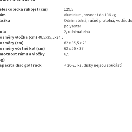
eleskopická rukojeť (cm)
129,5
ám
Aluminium, nosnost do 136 kg
ložka
Odnímatelná, ručně pratelná, voděodo
polyester
ola
2, odnímatelná
ozměry vložka (cm)
48,5x35,5x24,5
ozměry (cm)
62 x 35,5 x 23
ozměry včetně kol (cm)
62 x 56 x 37
motnost rámu a vložky
6,9
kg)
apacita disc golf rack
< 20-25 ks, disky nejsou součástí