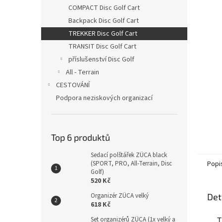
n
COMPACT Disc Golf Cart
e
Backpack Disc Golf Cart
l
TREKKER Disc Golf Cart
TRANSIT Disc Golf Cart
příslušenství Disc Golf
All - Terrain
CESTOVÁNÍ
Podpora neziskových organizací
Top 6 produktů
Sedací polštářek ZÜCA black
(SPORT, PRO, All-Terrain, Disc
Popi
Golf)
520 Kč
Organizér ZÜCA velký
Det
618 Kč
Set organizérů ZÜCA (1x velký a
T