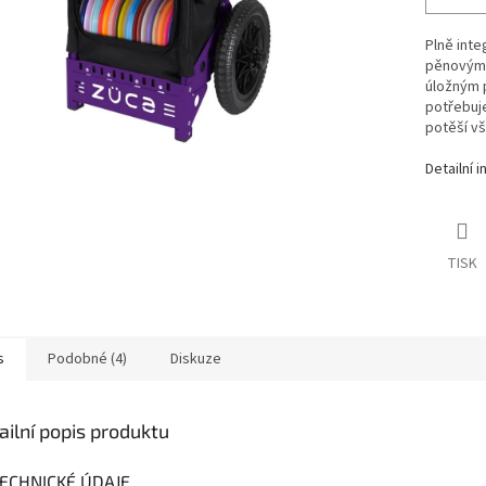
Plně int
pěnovými
úložným 
potřebuj
potěší v
Detailní 
TISK
s
Podobné (4)
Diskuze
ailní popis produktu
ECHNICKÉ ÚDAJE