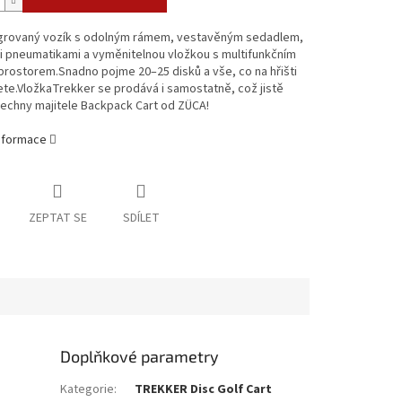
egrovaný vozík s odolným rámem, vestavěným sedadlem,
 pneumatikami a vyměnitelnou vložkou s multifunkčním
prostorem.
Snadno pojme 20–25 disků a vše, co na hřišti
ete.Vložka
Trekker se prodává i samostatně, což jistě
šechny majitele Backpack Cart od ZÜCA!
informace
ZEPTAT SE
SDÍLET
Doplňkové parametry
Kategorie
:
TREKKER Disc Golf Cart