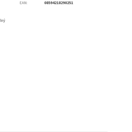
EAN
:
08594218290251
lný