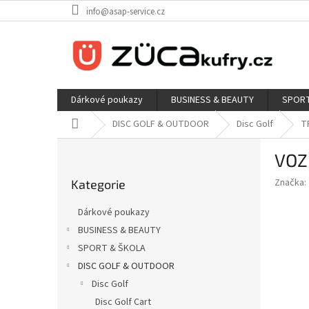
Přejít
info@asap-service.cz
na
obsah
Dárkové poukazy
BUSINESS & BEAUTY
SPORT
Domů
DISC GOLF & OUTDOOR
Disc Golf
T
P
VOZ
o
Přeskočit
s
Značka:
Kategorie
kategorie
t
r
Dárkové poukazy
a
BUSINESS & BEAUTY
n
SPORT & ŠKOLA
n
í
DISC GOLF & OUTDOOR
p
Disc Golf
a
Disc Golf Cart