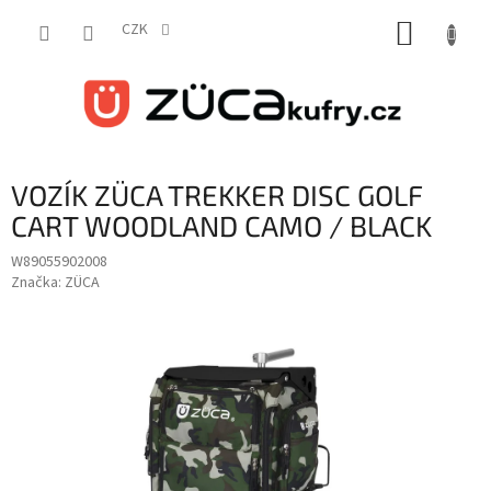
Přejít
NÁKUP
na
CZK
obsah
KOŠÍK
VOZÍK ZÜCA TREKKER DISC GOLF
CART WOODLAND CAMO / BLACK
W89055902008
Značka:
ZÜCA