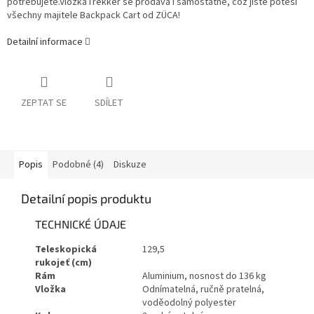
potřebujete.Vložka
Trekker se prodává i samostatně, což jistě potěší
všechny majitele Backpack Cart od ZÜCA!
Detailní informace
ZEPTAT SE
SDÍLET
Popis
Podobné (4)
Diskuze
Detailní popis produktu
TECHNICKÉ ÚDAJE
Teleskopická
129,5
rukojeť (cm)
Rám
Aluminium, nosnost do 136 kg
Vložka
Odnímatelná, ručně pratelná,
voděodolný polyester