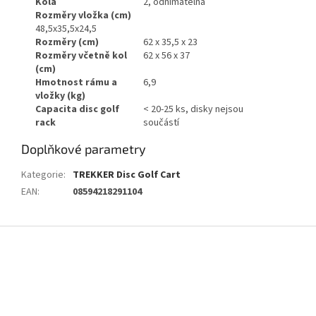
Kola
2, odnímatelná
Rozměry vložka (cm)
48,5x35,5x24,5
Rozměry (cm)
62 x 35,5 x 23
Rozměry včetně kol
62 x 56 x 37
(cm)
Hmotnost rámu a
6,9
vložky (kg)
Capacita disc golf
< 20-25 ks, disky nejsou
rack
součástí
Doplňkové parametry
Kategorie
:
TREKKER Disc Golf Cart
EAN
:
08594218291104
Z
á
p
a
t
í