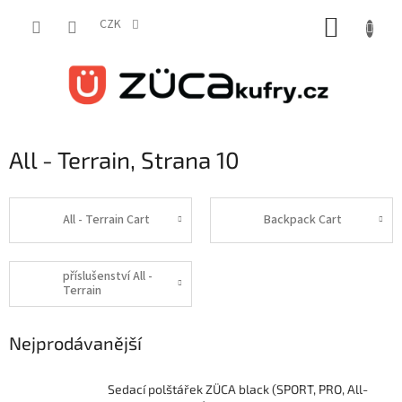
Přejít
NÁKUP
na
CZK
obsah
KOŠÍK
All - Terrain
, Strana 10
All - Terrain Cart
Backpack Cart
příslušenství All -
Terrain
Nejprodávanější
Sedací polštářek ZÜCA black (SPORT, PRO, All-