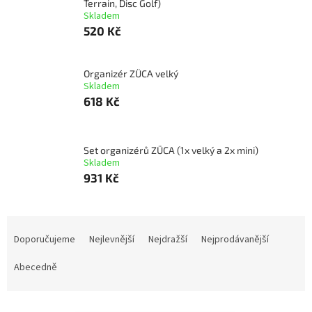
Terrain, Disc Golf)
Skladem
520 Kč
Organizér ZÜCA velký
Skladem
618 Kč
Set organizérů ZÜCA (1x velký a 2x mini)
Skladem
931 Kč
Ř
a
Doporučujeme
Nejlevnější
Nejdražší
Nejprodávanější
z
e
Abecedně
n
í
V