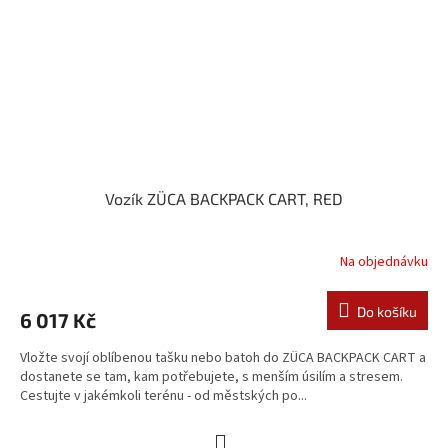
Vozík ZÜCA BACKPACK CART, RED
Na objednávku
Do košíku
6 017 Kč
Vložte svojí oblíbenou tašku nebo batoh do ZÜCA BACKPACK CART a
dostanete se tam, kam potřebujete, s menším úsilím a stresem.
Cestujte v jakémkoli terénu - od městských po...
S