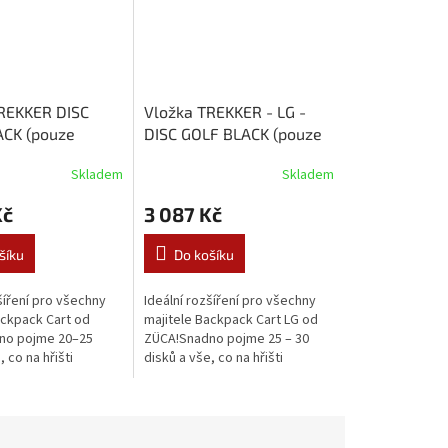
REKKER DISC
Vložka TREKKER - LG -
CK (pouze
DISC GOLF BLACK (pouze
o vozíky
vložka pro vozíky
Skladem
Skladem
 Cart)
Backpack Cart LG)
Kč
3 087 Kč
šíku
Do košíku
šíření pro všechny
Ideální rozšíření pro všechny
ackpack Cart od
majitele Backpack Cart LG od
no pojme 20–25
ZÜCA!Snadno pojme 25 – 30
, co na hřišti
disků a vše, co na hřišti
e.VložkaTrekker je
potřebujete.VložkaTrekker je
ní pouze s vozíky
kompatibilní pouze s vozíky
rt....
Backpack...