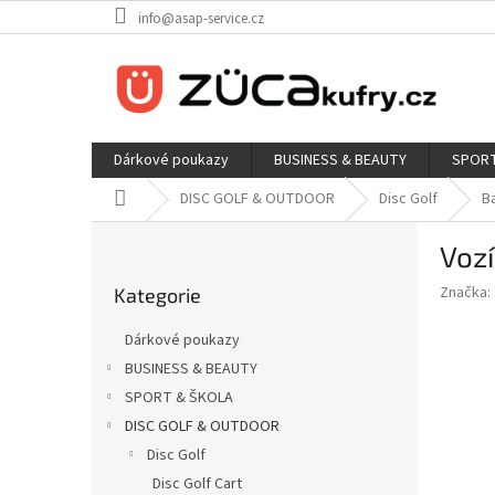
Přejít
info@asap-service.cz
na
obsah
Dárkové poukazy
BUSINESS & BEAUTY
SPORT
Domů
DISC GOLF & OUTDOOR
Disc Golf
B
P
Voz
o
Přeskočit
s
Značka:
Kategorie
kategorie
t
r
Dárkové poukazy
a
BUSINESS & BEAUTY
n
SPORT & ŠKOLA
n
í
DISC GOLF & OUTDOOR
p
Disc Golf
a
Disc Golf Cart