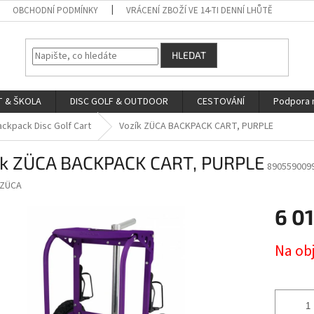
OBCHODNÍ PODMÍNKY
VRÁCENÍ ZBOŽÍ VE 14-TI DENNÍ LHŮTĚ
HLEDAT
 & ŠKOLA
DISC GOLF & OUTDOOR
CESTOVÁNÍ
Podpora 
ackpack Disc Golf Cart
Vozík ZÜCA BACKPACK CART, PURPLE
ík ZÜCA BACKPACK CART, PURPLE
890559009
ZÜCA
6 01
Měrná
Na ob
cena: