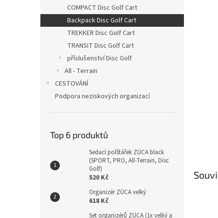
n
COMPACT Disc Golf Cart
e
Backpack Disc Golf Cart
l
TREKKER Disc Golf Cart
TRANSIT Disc Golf Cart
příslušenství Disc Golf
All - Terrain
CESTOVÁNÍ
Podpora neziskových organizací
Top 6 produktů
Sedací polštářek ZÜCA black
(SPORT, PRO, All-Terrain, Disc
Golf)
Souvi
520 Kč
Organizér ZÜCA velký
618 Kč
Set organizérů ZÜCA (1x velký a