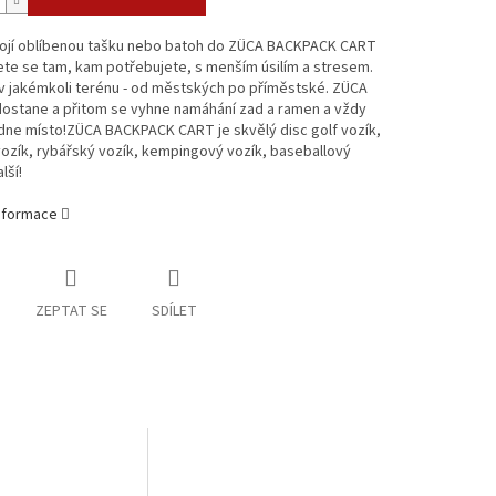
vojí oblíbenou tašku nebo batoh do ZÜCA BACKPACK CART
te se tam, kam potřebujete, s menším úsilím a stresem.
v jakémkoli terénu - od městských po příměstské. ZÜCA
dostane a přitom se vyhne namáhání zad a ramen a vždy
dne místo!ZÜCA BACKPACK CART je skvělý disc golf vozík,
ozík, rybářský vozík, kempingový vozík, baseballový
lší!
informace
ZEPTAT SE
SDÍLET