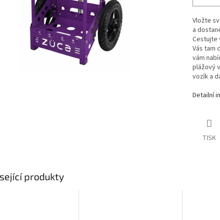
Vložte s
a dostane
Cestujte 
Vás tam 
vám nabí
plážový v
vozík a da
Detailní 
TISK
sející produkty