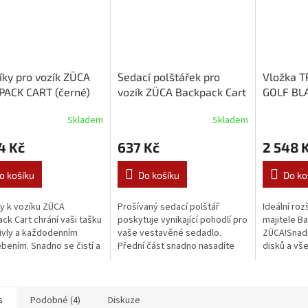
íky pro vozík ZÜCA
Sedací polštářek pro
Vložka T
PACK CART (černé)
vozík ZÜCA Backpack Cart
GOLF BLA
vložka pr
Skladem
Skladem
Backpack
4 Kč
637 Kč
2 548 
o košíku
Do košíku
Do ko
ky k vozíku ZÜCA
Prošívaný sedací polštář
Ideální roz
ck Cart chrání vaši tašku
poskytuje vynikající pohodlí pro
majitele B
ivly a každodenním
vaše vestavěné sedadlo.
ZÜCA!Snad
bením. Snadno se čistí a
Přední část snadno nasadíte
disků a vše
yrobeny z odolného
přes horní část sedadla. Lze
potřebujet
hylenu o vysoké
prát v ruce.Kompatibilní pouze
kompatibil
, který je...
s ZÜCA...
Backpack Ca
s
Podobné (4)
Diskuze