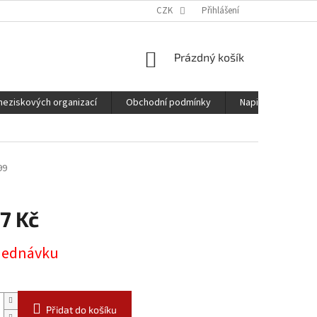
CZK
Přihlášení
NÁKUPNÍ
Prázdný košík
KOŠÍK
neziskových organizací
Obchodní podmínky
Napište nám
99
7 Kč
jednávku
Přidat do košíku