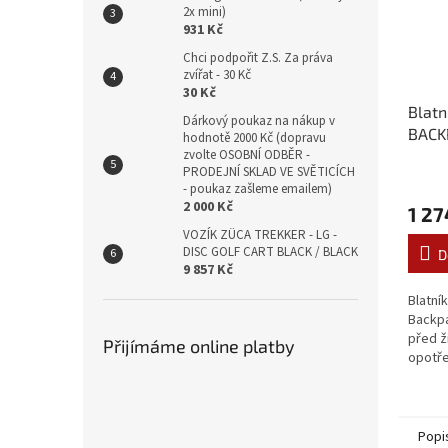
2x mini)
931 Kč
Chci podpořit Z.S. Za práva
zvířat - 30 Kč
30 Kč
Blatn
Dárkový poukaz na nákup v
BACK
hodnotě 2000 Kč (dopravu
zvolte OSOBNÍ ODBĚR -
PRODEJNÍ SKLAD VE SVĚTICÍCH
- poukaz zašleme emailem)
2 000 Kč
1 27
VOZÍK ZÜCA TREKKER - LG -
DISC GOLF CART BLACK / BLACK
D
9 857 Kč
Blatní
Backpa
před ž
Přijímáme online platby
opotře
jsou v
polyet
hustotě
Popi