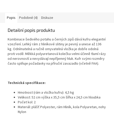
Popis
Podobné (4)
Diskuze
Detailní popis produktu
Kombinace šedivého potahu a černých zipů dává kufru elegantní
vzezření. Lehký rám z hliníkové slitiny je pevný a unese až 136
kg. Odnímatelná a ručně omyvatelná vložka je dobře odolná
proti vodě. Měkká polyuretanová kolečka velmi účinně tlumí rázy
od nerovností a nevydávají nepříjemný hluk. Kufr svými rozměry
často splňuje požadavky na příruční zavazadlo (včetně FAA).
Technická specifikace:
Hmotnost (rám a vložka kufru): 4,5 kg
Velikost: 52 cm výška x 35,5 cm šířka x 24,5 cm hloubka
Počet kol: 2
Materiál: plášť Polyester, rám Hliník, kola Polyuretan, nohy
Nylon