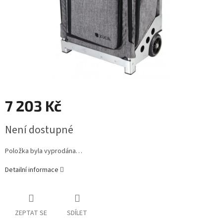
7 203 Kč
Měrná
Není dostupné
cena:
Položka byla vyprodána…
Detailní informace
ZEPTAT SE
SDÍLET