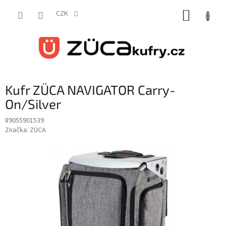
Přejít
NÁKUP
na
CZK
obsah
KOŠÍK
Kufr ZÜCA NAVIGATOR Carry-
On/Silver
89055901539
Značka:
ZÜCA