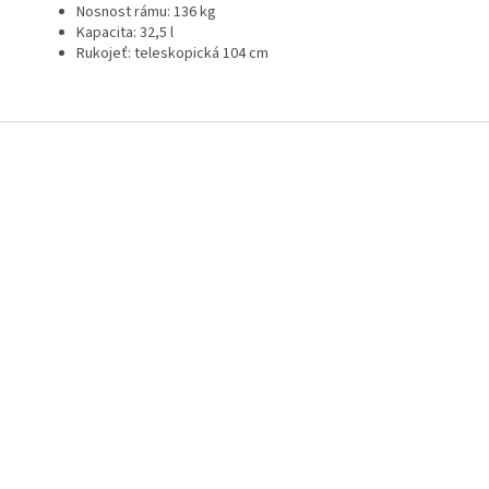
Nosnost rámu: 136 kg
Kapacita: 32,5 l
Rukojeť: teleskopická 104 cm
Z
á
p
a
t
í