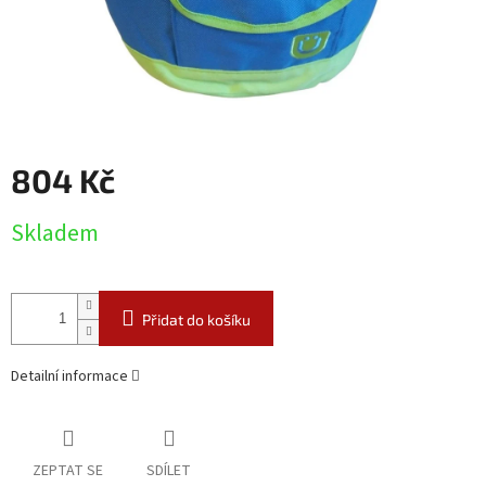
804 Kč
Měrná
Skladem
cena:
Přidat do košíku
Detailní informace
ZEPTAT SE
SDÍLET