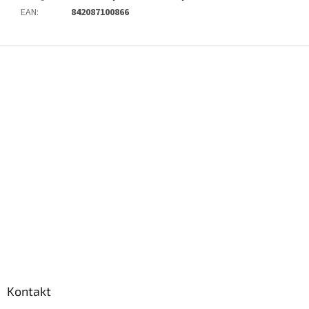
EAN
:
842087100866
Z
á
p
a
t
í
Kontakt