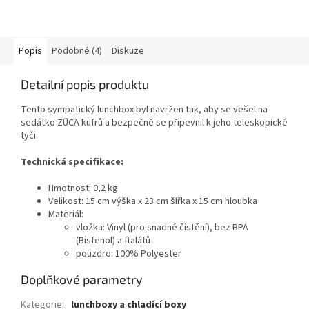
Popis
Podobné (4)
Diskuze
Detailní popis produktu
Tento sympatický lunchbox byl navržen tak, aby se vešel na
sedátko ZÜCA kufrů a bezpečně se připevnil k jeho teleskopické
tyči.
Technická specifikace:
Hmotnost: 0,2 kg
Velikost: 15 cm výška x 23 cm šířka x 15 cm hloubka
Materiál:
vložka: Vinyl (pro snadné čistění), bez BPA
(Bisfenol) a ftalátů
pouzdro: 100% Polyester
Doplňkové parametry
Kategorie
:
lunchboxy a chladící boxy