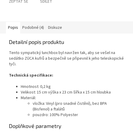
ZEPTAT SE
SDÍLET
Popis
Podobné (4)
Diskuze
Detailní popis produktu
Tento sympatický lunchbox byl navržen tak, aby se vešel na
sedátko ZÜCA kufrů a bezpečně se připevnil k jeho teleskopické
tyči.
Technická specifikace:
Hmotnost: 0,2 kg
Velikost: 15 cm výška x 23 cm šířka x 15 cm hloubka
Materiál:
vložka: Vinyl (pro snadné čistění), bez BPA
(Bisfenol) a ftalátů
pouzdro: 100% Polyester
Doplňkové parametry