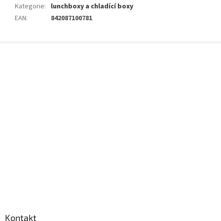
Kategorie
:
lunchboxy a chladící boxy
EAN
:
842087100781
Z
á
p
a
t
í
Kontakt