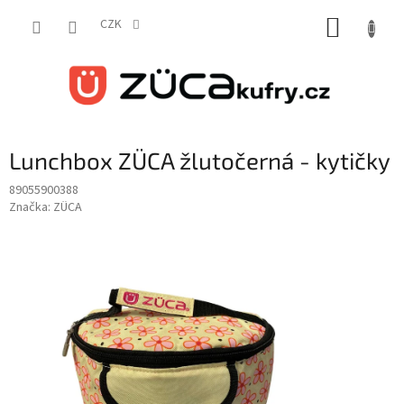
Přejít
NÁKUP
na
CZK
obsah
KOŠÍK
Lunchbox ZÜCA žlutočerná - kytičky
89055900388
Značka:
ZÜCA