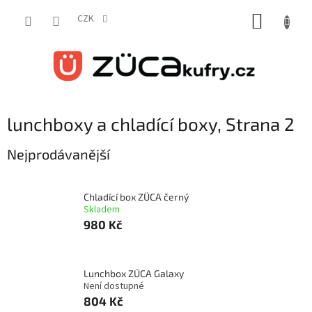
Přejít
NÁKUP
na
CZK
obsah
KOŠÍK
lunchboxy a chladící boxy
, Strana 2
Nejprodávanější
Chladící box ZÜCA černý
Skladem
980 Kč
Lunchbox ZÜCA Galaxy
Není dostupné
804 Kč