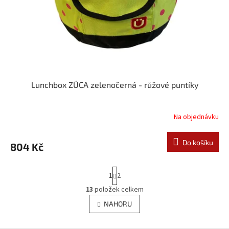
d
u
k
t
ů
Lunchbox ZÜCA zelenočerná - růžové puntíky
Na objednávku
Do košíku
804 Kč
S
1
2
t
r
13
položek celkem
O
á
v
NAHORU
n
l
k
á
o