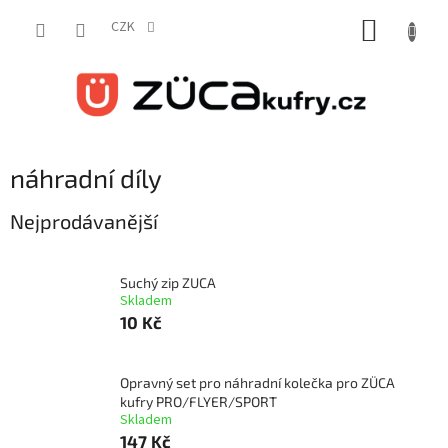
Přejít
NÁKUP
na
CZK
obsah
KOŠÍK
náhradní díly
Nejprodávanější
Suchý zip ZUCA
Skladem
10 Kč
Opravný set pro náhradní kolečka pro ZÜCA
kufry PRO/FLYER/SPORT
Skladem
147 Kč