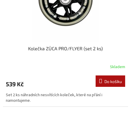
d
u
k
t
ů
Kolečka ZÜCA PRO/FLYER (set 2 ks)
Skladem
Do košíku
539 Kč
Set 2 ks náhradních nesvítících koleček, které na přání i
namontujeme.