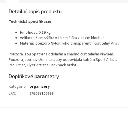
Detailní popis produktu
Technická specifikace:
Hmotnost: 0,19 kg
Velikost: 5 cm výška x 18 cm šířka x 12 cm hloubka
Materiál: pouzdro Nylon, víko transparentní čistitelný Vinyl
Pouzdra jsou opatřena odolným a snadno čistitelným vinylem.
Pouzdra jsou navržena tak, aby odpovídala kufrům Sport Artist,
Pro Artist, Flyer Artist a Backpack Artist.
Doplňkové parametry
Kategorie
:
organizéry
EAN
:
842087100699
Z
á
p