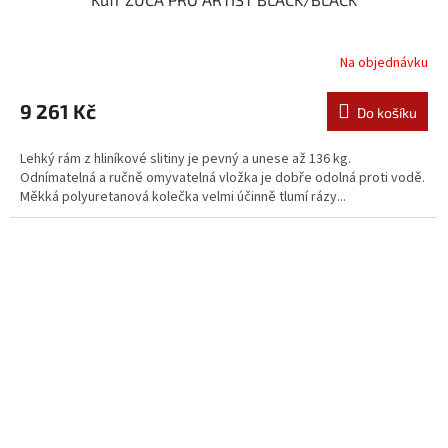
Na objednávku
9 261 Kč
Do košíku
Lehký rám z hliníkové slitiny je pevný a unese až 136 kg.
Odnímatelná a ručně omyvatelná vložka je dobře odolná proti vodě.
Měkká polyuretanová kolečka velmi účinně tlumí rázy...