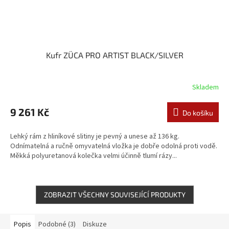
Kufr ZÜCA PRO ARTIST BLACK/SILVER
Skladem
9 261 Kč
Do košíku
Lehký rám z hliníkové slitiny je pevný a unese až 136 kg.
Odnímatelná a ručně omyvatelná vložka je dobře odolná proti vodě.
Měkká polyuretanová kolečka velmi účinně tlumí rázy...
ZOBRAZIT VŠECHNY SOUVISEJÍCÍ PRODUKTY
Popis
Podobné (3)
Diskuze