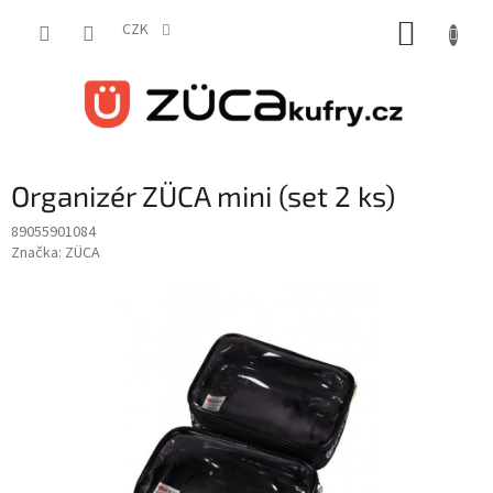
Přejít
NÁKUP
na
CZK
obsah
KOŠÍK
Organizér ZÜCA mini (set 2 ks)
89055901084
Značka:
ZÜCA