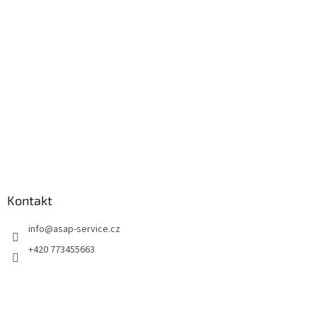
a
t
í
Kontakt
info
@
asap-service.cz
+420 773455663