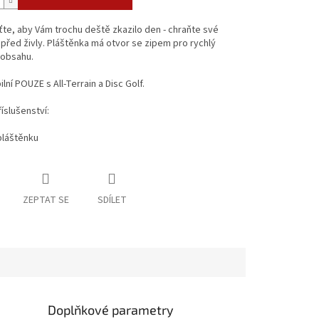
e, aby Vám trochu deště zkazilo den - chraňte své
před živly. Pláštěnka má otvor se zipem pro rychlý
 obsahu.
lní POUZE s All-Terrain a Disc Golf.
íslušenství:
pláštěnku
ZEPTAT SE
SDÍLET
Doplňkové parametry