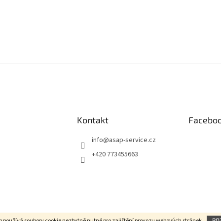
Kontakt
Facebo
info
@
asap-service.cz
+420 773455663
b používá soubory cookie
nezbytně nutné pro zajištění provozu webových stránek
.
RO