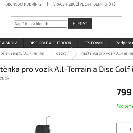
OBCHODNÍ PODMÍNKY
VRÁCENÍ ZBOŽÍ VE 14-TI DENNÍ LHŮTĚ
HLEDAT
 & ŠKOLA
DISC GOLF & OUTDOOR
CESTOVÁNÍ
Podpora 
příslušenství All - Terrain
ostatní
Pláštěnka pro vozík All-Terrai
těnka pro vozík All-Terrain a Disc Golf
ZÜCA
799
Měrná
Skla
cena: