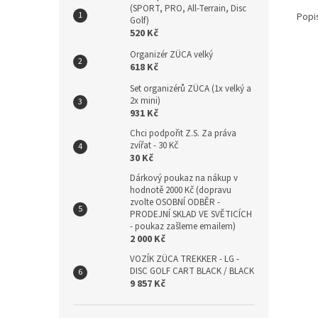
(SPORT, PRO, All-Terrain, Disc
Popi
Golf)
520 Kč
Organizér ZÜCA velký
618 Kč
Set organizérů ZÜCA (1x velký a
2x mini)
931 Kč
Chci podpořit Z.S. Za práva
zvířat - 30 Kč
30 Kč
Dárkový poukaz na nákup v
hodnotě 2000 Kč (dopravu
zvolte OSOBNÍ ODBĚR -
PRODEJNÍ SKLAD VE SVĚTICÍCH
- poukaz zašleme emailem)
2 000 Kč
VOZÍK ZÜCA TREKKER - LG -
DISC GOLF CART BLACK / BLACK
9 857 Kč