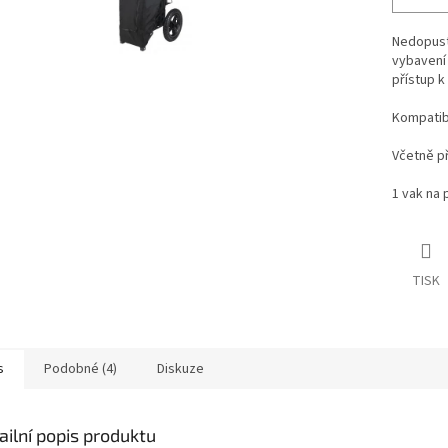
Nedopusťt
vybavení 
přístup k
Kompatibi
Včetně př
1 vak na 
TISK
s
Podobné (4)
Diskuze
ailní popis produktu