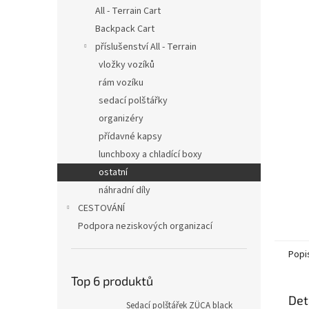
n
All - Terrain Cart
e
Backpack Cart
l
příslušenství All - Terrain
vložky vozíků
rám vozíku
sedací polštářky
organizéry
přídavné kapsy
lunchboxy a chladící boxy
ostatní
náhradní díly
CESTOVÁNÍ
Podpora neziskových organizací
Popi
Top 6 produktů
Det
Sedací polštářek ZÜCA black