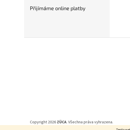
Přijímáme online platby
Z
á
p
a
t
í
Copyright 2026
ZÜCA
. Všechna práva vyhrazena.
Tento we