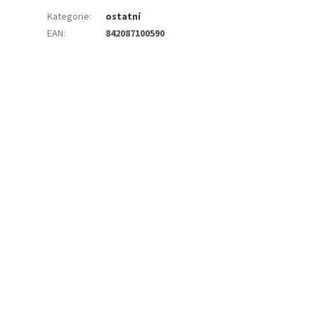
Kategorie
:
ostatní
EAN
:
842087100590