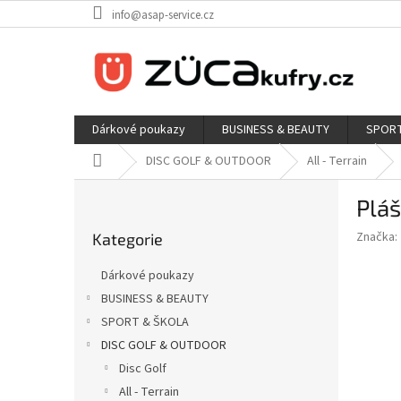
Přejít
info@asap-service.cz
na
obsah
Dárkové poukazy
BUSINESS & BEAUTY
SPORT
Domů
DISC GOLF & OUTDOOR
All - Terrain
P
Pláš
o
Přeskočit
s
Značka:
Kategorie
kategorie
t
r
Dárkové poukazy
a
BUSINESS & BEAUTY
n
SPORT & ŠKOLA
n
í
DISC GOLF & OUTDOOR
p
Disc Golf
a
All - Terrain