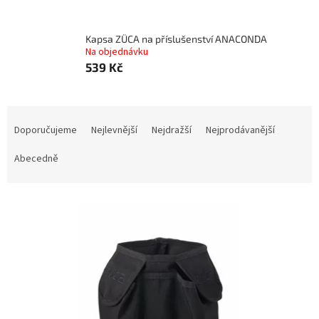
Kapsa ZÜCA na příslušenství ANACONDA
Na objednávku
539 Kč
Ř
a
Doporučujeme
Nejlevnější
Nejdražší
Nejprodávanější
z
e
Abecedně
n
í
V
p
ý
r
p
o
i
d
s
u
p
k
r
t
o
ů