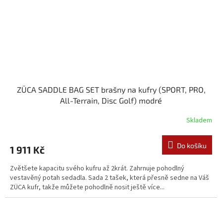
ZÜCA SADDLE BAG SET brašny na kufry (SPORT, PRO,
All-Terrain, Disc Golf) modré
Skladem
Do košíku
1 911 Kč
Zvětšete kapacitu svého kufru až 2krát. Zahrnuje pohodlný
vestavěný potah sedadla. Sada 2 tašek, která přesně sedne na Váš
ZÜCA kufr, takže můžete pohodlně nosit ještě více...