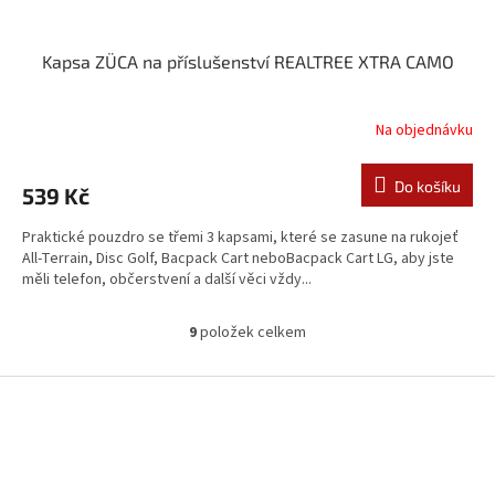
Kapsa ZÜCA na příslušenství REALTREE XTRA CAMO
Na objednávku
Do košíku
539 Kč
Praktické pouzdro se třemi 3 kapsami, které se zasune na rukojeť
All-Terrain, Disc Golf, Bacpack Cart neboBacpack Cart LG, aby jste
měli telefon, občerstvení a další věci vždy...
9
položek celkem
O
v
l
Z
á
á
d
p
a
a
c
t
í