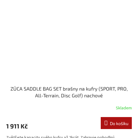
ZÜCA SADDLE BAG SET brašny na kufry (SPORT, PRO,
All-Terrain, Disc Golf) nachové
Skladem
Do košíku
1 911 Kč
Zvětšete kapacitu svého kufru až 2krát. Zahrnuje pohodlný