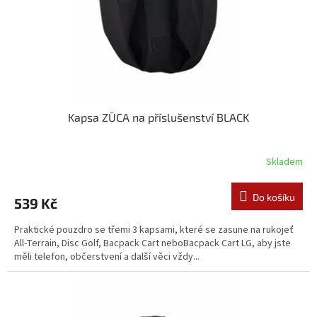
d
u
k
t
ů
Kapsa ZÜCA na příslušenství BLACK
Skladem
Do košíku
539 Kč
Praktické pouzdro se třemi 3 kapsami, které se zasune na rukojeť
All-Terrain, Disc Golf, Bacpack Cart neboBacpack Cart LG, aby jste
měli telefon, občerstvení a další věci vždy...