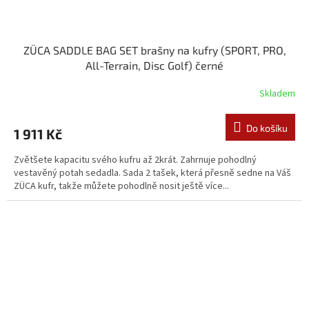
ZÜCA SADDLE BAG SET brašny na kufry (SPORT, PRO,
All-Terrain, Disc Golf) černé
Skladem
Do košíku
1 911 Kč
Zvětšete kapacitu svého kufru až 2krát. Zahrnuje pohodlný
vestavěný potah sedadla. Sada 2 tašek, která přesně sedne na Váš
ZÜCA kufr, takže můžete pohodlně nosit ještě více...