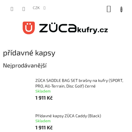
Přejít
NÁKUP
na
CZK
obsah
KOŠÍK
přídavné kapsy
Nejprodávanější
ZÜCA SADDLE BAG SET brašny na kufry (SPORT,
PRO, All-Terrain, Disc Golf) černé
Skladem
1 911 Kč
Přídavné kapsy ZÜCA Caddy (Black)
Skladem
1 911 Kč