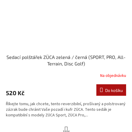
Sedací polštářek ZÜCA zelená / černá (SPORT, PRO, All-
Terrain, Disc Golf)
Na objednávku
Do košíku
520 Kč
Říkejte tomu, jak chcete, tento reverzibilní, prošívaný a polstrovaný
zázrak bude chránit Vaše pozadí i kufr ZÜCA. Tento sedák je
kompatibilní s modely ZÜCA Sport, ZÜCA Pro,...
S
1
4