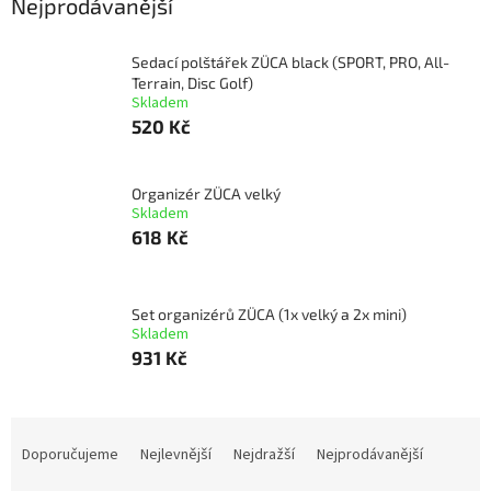
Nejprodávanější
Sedací polštářek ZÜCA black (SPORT, PRO, All-
Terrain, Disc Golf)
Skladem
520 Kč
Organizér ZÜCA velký
Skladem
618 Kč
Set organizérů ZÜCA (1x velký a 2x mini)
Skladem
931 Kč
Ř
a
Doporučujeme
Nejlevnější
Nejdražší
Nejprodávanější
z