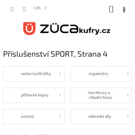
Přejít
NÁKUP
na
CZK
obsah
KOŠÍK
Příslušenství SPORT
, Strana 4
sedací polštářky
organizéry
lunchboxy a
přídavné kapsy
chladící boxy
ostatní
náhradní díly