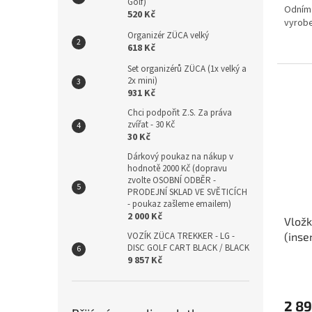
Golf)
Odníma
520 Kč
vyrobe
Organizér ZÜCA velký
618 Kč
Set organizérů ZÜCA (1x velký a
2x mini)
931 Kč
Chci podpořit Z.S. Za práva
zvířat - 30 Kč
30 Kč
Dárkový poukaz na nákup v
hodnotě 2000 Kč (dopravu
zvolte OSOBNÍ ODBĚR -
PRODEJNÍ SKLAD VE SVĚTICÍCH
- poukaz zašleme emailem)
2 000 Kč
Vložk
VOZÍK ZÜCA TREKKER - LG -
(inse
DISC GOLF CART BLACK / BLACK
9 857 Kč
2 89