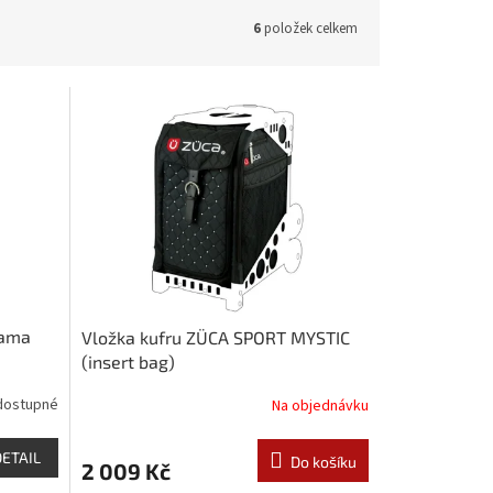
6
položek celkem
lama
Vložka kufru ZÜCA SPORT MYSTIC
(insert bag)
dostupné
Na objednávku
DETAIL
Do košíku
2 009 Kč