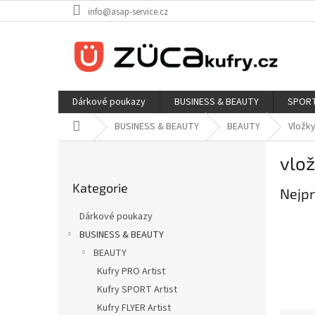
Přejít
info@asap-service.cz
na
obsah
Dárkové poukazy
BUSINESS & BEAUTY
SPORT
Domů
BUSINESS & BEAUTY
BEAUTY
Vložky
P
vlo
o
Přeskočit
s
Kategorie
kategorie
Nejpr
t
r
Dárkové poukazy
a
BUSINESS & BEAUTY
n
BEAUTY
n
í
Kufry PRO Artist
p
Kufry SPORT Artist
a
Kufry FLYER Artist