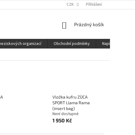
CZK
Přihlášení
NÁKUPNÍ
Prázdný košík
KOŠÍK
neziskových organizací
Obchodní podmínky
Napište nám
CA
Vložka kufru ZÜCA
SPORT Llama Rama
(insert bag)
Není dostupné
1 950 Kč