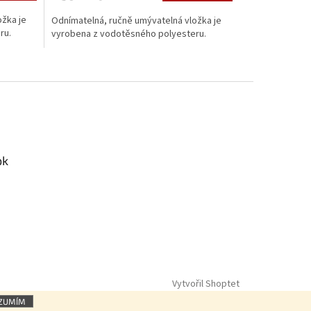
ožka je
Odnímatelná, ručně umývatelná vložka je
ru.
vyrobena z vodotěsného polyesteru.
ok
Vytvořil Shoptet
ZUMÍM