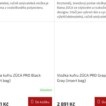
telná, ručně umývatelná vložka je
Roztomilý, trendový potisk vložk
na z vodotěsného polyesteru.
Rama ZÜCA ve stylovém a rozkoš
designu. Stačí jen vybrat rám a vyr
výlet!Odnímatelná, ručně umývate
vložka je vyrobena z...
a kufru ZÜCA PRO Black
Vložka kufru ZÜCA PRO Grap
rt bag)
Gray (insert bag)
Skladem
Do košíku
Do
1 Kč
2 891 Kč