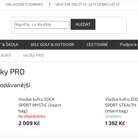
OBCHODNÍ PODMÍNKY
VRÁCENÍ ZBOŽÍ VE 14-TI DENNÍ LHŮTĚ
HLEDAT
 & ŠKOLA
DISC GOLF & OUTDOOR
CESTOVÁNÍ
Podpora 
 kufrů
vložky PRO
žky PRO
odávanější
Vložka kufru ZÜCA
Vložka kufru ZÜ
SPORT MYSTIC (insert
SPORT STEALTH
bag)
(insert bag)
Na objednávku
Skladem
2 009 Kč
1 392 Kč