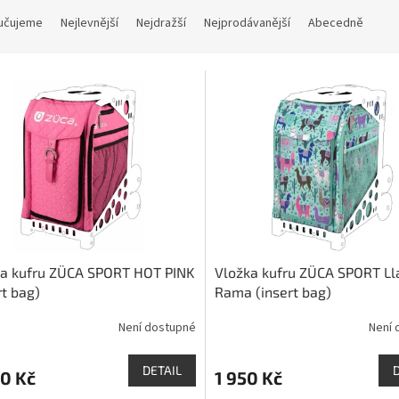
učujeme
Nejlevnější
Nejdražší
Nejprodávanější
Abecedně
ka kufru ZÜCA SPORT HOT PINK
Vložka kufru ZÜCA SPORT L
rt bag)
Rama (insert bag)
Není dostupné
Není 
DETAIL
0 Kč
1 950 Kč