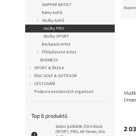
Ř
n
SKIPPER ARTIST
a
e
Dopor
Rámy kufrů
z
l
e
Vložky kufrů
V
n
vložky PRO
ý
í
Vložky SPORT
p
p
Backpack Artist
i
r
Příslušenství Artist
s
o
p
BUSINESS
d
r
u
SPORT & ŠKOLA
o
k
DISC GOLF & OUTDOOR
d
t
CESTOVÁNÍ
u
ů
Podpora neziskových organizací
Vlož
k
(inse
t
ů
Top 6 produktů
Sedací polštářek ZÜCA black
2 03
(SPORT, PRO, All-Terrain, Disc