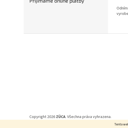
Přijímáme online platby
Odníma
vyrobe
Z
á
p
a
t
í
Copyright 2026
ZÜCA
. Všechna práva vyhrazena.
Tento we