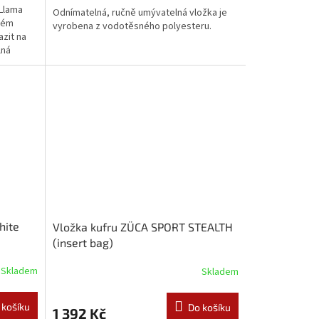
yLlama
Odnímatelná, ručně umývatelná vložka je
ném
vyrobena z vodotěsného polyesteru.
azit na
lná
hite
Vložka kufru ZÜCA SPORT STEALTH
(insert bag)
Skladem
Skladem
 košíku
Do košíku
1 392 Kč