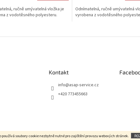
telná, ručně umývatelná vložka je
Odnímatelná, ručně umývatelná vl
na z vodotěsného polyesteru.
vyrobena z vodotěsného polyeste
O
v
l
á
d
a
c
í
Kontakt
Facebo
p
r
info
@
asap-service.cz
v
+420 773455663
k
y
v
ý
p
i
s
u
b používá soubory cookie
nezbytně nutné pro zajištění provozu webových stránek
.
RO