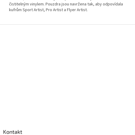
čistitelným vinylem. Pouzdra jsou navržena tak, aby odpovídala
kufrům Sport Artist, Pro Artist a Flyer Artist.
Z
á
p
a
t
í
Kontakt