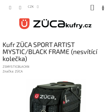
Přejít
NÁKUP
na
CZK
obsah
KOŠÍK
Kufr ZÜCA SPORT ARTIST
MYSTIC/BLACK FRAME (nesvítící
kolečka)
ZSMYSTICBLACKN
Značka:
ZÜCA