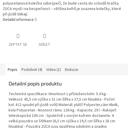
polyuretanová kolečka zabezpečí, že bude cesta do schodů hračka.
ZÜCA myslí i na bezpečnost – většina kufrů je osazena kolečky, které
při jízdě blikají.
Detailní informace
ZEPTAT SE
SDÍLET
Popis
Podobné (4)
Videa (1)
Diskuze
Detailní popis produktu
Technická specifikace: Hmotnost s příslušenstvím: 5.4 kg -
Velikost: 45,5 cm výška x 31 cm šířka x 37,5 cm hloubka - Počet
kol: 4 (2 spodní při jízdě svítí) Materiál: plášť Polyester,rám Hliník,
kola Polyuretan - Nosnost rámu: 136 kg - Kapacita: 29 l - Rukojeť:
teleskopická 100 cm - Společně s novým kufrem dostanete: 4
velká pouzdra se štítkem (6,5 cm výška x 19,5 cm šířka x 28 cm
hloubka) - Pouzdra ZÜCA jsou opatřena odolným a snadno