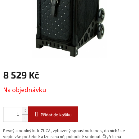
8 529 Kč
Měrná
Na objednávku
cena:
Přidat do košíku
Pevný a odolný kufr ZÜCA, vybavený spoustou kapes, do nichž se
vejde vše potřebné a lze si na něj pohodlně sednout. Čtyři tichá