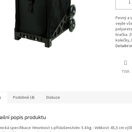
Pevný a 
vejde vše
polyuret
hračka. Z
kolečky, k
Detailní 
TISK
s
Podobné (4)
Diskuze
ailní popis produktu
ická specifikace: Hmotnost s příslušenstvím: 5.4 kg - Velikost: 45,5 cm výšk