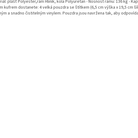
iál: plášť Polyester,rám Hliník, kola Polyuretan - Nosnost rámu: 136 kg - Kap
m kufrem dostanete: 4 velká pouzdra se štítkem (6,5 cm výška x 19,5 cm ší
ým a snadno čistitelným vinylem. Pouzdra jsou navržena tak, aby odpovídala 