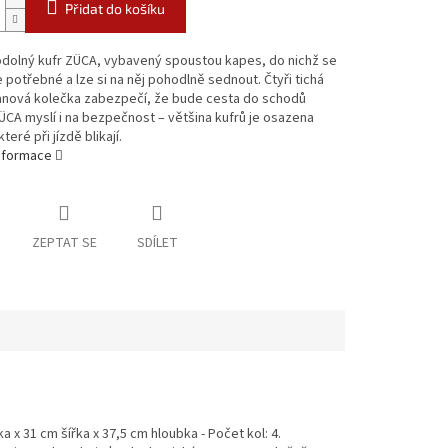
Přidat do košíku
odolný kufr ZÜCA, vybavený spoustou kapes, do nichž se
 potřebné a lze si na něj pohodlně sednout. Čtyři tichá
anová kolečka zabezpečí, že bude cesta do schodů
ÜCA myslí i na bezpečnost – většina kufrů je osazena
teré při jízdě blikají.
informace
ZEPTAT SE
SDÍLET
a x 31 cm šířka x 37,5 cm hloubka - Počet kol: 4.