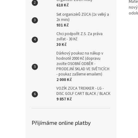
Mater
618 Kč
nový
odoln
Set organizérů ZÜCA (1x velký a
2x mini)
931 Kč
Chci podpořit Z.S. Za práva
zvířat - 30 Kč
30 Kč
Dárkový poukaz na nákup v
hodnotě 2000 Kč (dopravu
zvolte OSOBNÍ ODBĚR -
PRODEJNÍ SKLAD VE SVĚTICÍCH
- poukaz zašleme emailem)
2 000 Kč
VOZÍK ZÜCA TREKKER - LG -
DISC GOLF CART BLACK / BLACK
9 857 Kč
Přijímáme online platby