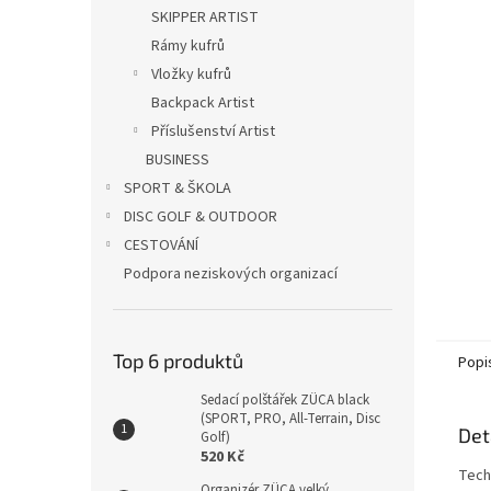
n
SKIPPER ARTIST
e
Rámy kufrů
l
Vložky kufrů
Backpack Artist
Příslušenství Artist
BUSINESS
SPORT & ŠKOLA
DISC GOLF & OUTDOOR
CESTOVÁNÍ
Podpora neziskových organizací
Top 6 produktů
Popi
Sedací polštářek ZÜCA black
(SPORT, PRO, All-Terrain, Disc
Det
Golf)
520 Kč
Techn
Organizér ZÜCA velký