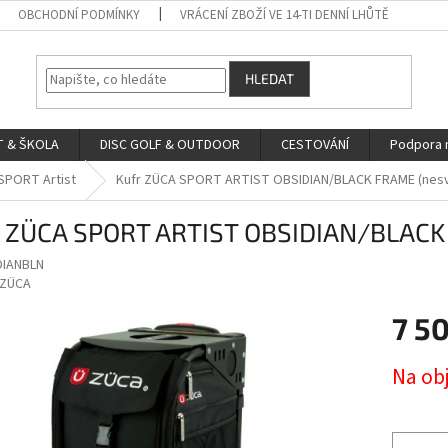
OBCHODNÍ PODMÍNKY
VRÁCENÍ ZBOŽÍ VE 14-TI DENNÍ LHŮTĚ
HLEDAT
 & ŠKOLA
DISC GOLF & OUTDOOR
CESTOVÁNÍ
Podpora 
SPORT Artist
Kufr ZÜCA SPORT ARTIST OBSIDIAN/BLACK FRAME (nesvít
r ZÜCA SPORT ARTIST OBSIDIAN/BLACK F
DIANBLN
ZÜCA
7 5
Měrná
Na ob
cena: