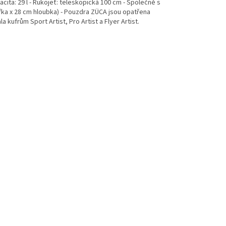
acita: 29 l - Rukojeť: teleskopická 100 cm - Společně s
řka x 28 cm hloubka) - Pouzdra ZÜCA jsou opatřena
kufrům Sport Artist, Pro Artist a Flyer Artist.