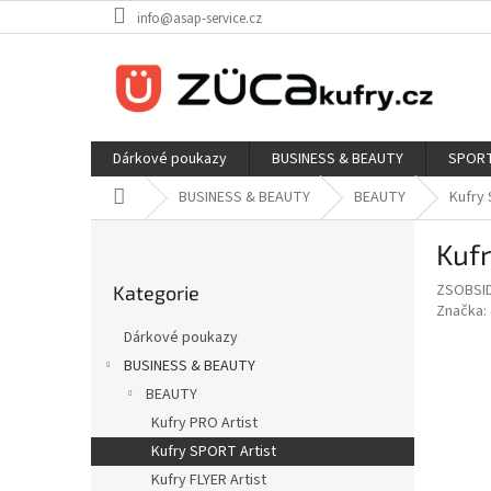
Přejít
info@asap-service.cz
na
obsah
Dárkové poukazy
BUSINESS & BEAUTY
SPORT
Domů
BUSINESS & BEAUTY
BEAUTY
Kufry 
P
Kuf
o
Přeskočit
s
ZSOBSI
Kategorie
kategorie
t
Značka:
r
Dárkové poukazy
a
BUSINESS & BEAUTY
n
BEAUTY
n
í
Kufry PRO Artist
p
Kufry SPORT Artist
a
Kufry FLYER Artist