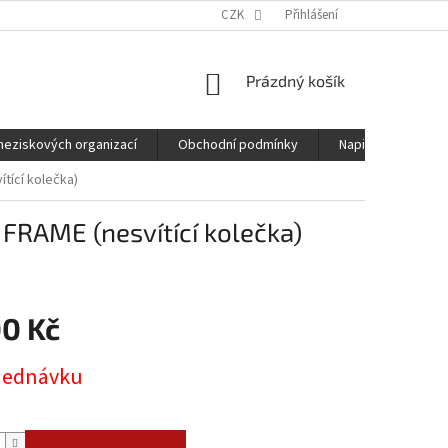
CZK
Přihlášení
NÁKUPNÍ
Prázdný košík
KOŠÍK
neziskových organizací
Obchodní podmínky
Napište nám
ící kolečka)
RAME (nesvítící kolečka)
00 Kč
jednávku